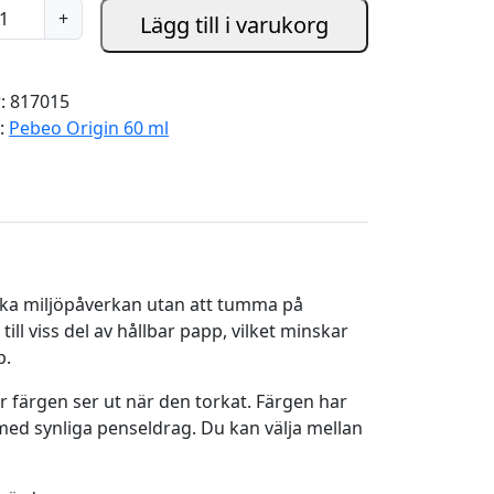
+
Lägg till i varukorg
r:
817015
i:
Pebeo Origin 60 ml
nska miljöpåverkan utan att tumma på
ll viss del av hållbar papp, vilket minskar
b.
 färgen ser ut när den torkat. Färgen har
med synliga penseldrag. Du kan välja mellan