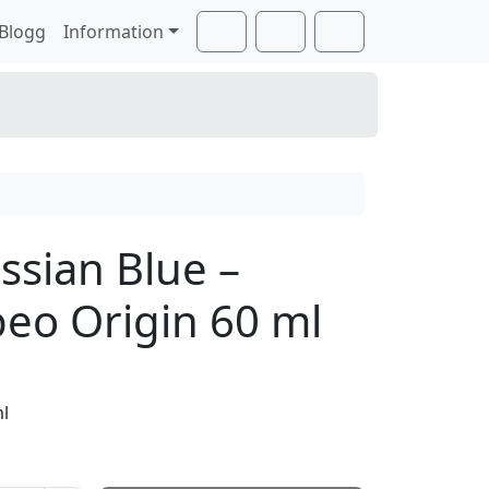
Blogg
Information
Cart
Search
Account
ssian Blue –
eo Origin 60 ml
ml