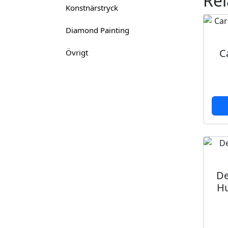
Rel
Konstnärstryck
Diamond Painting
C
Övrigt
De
Hu