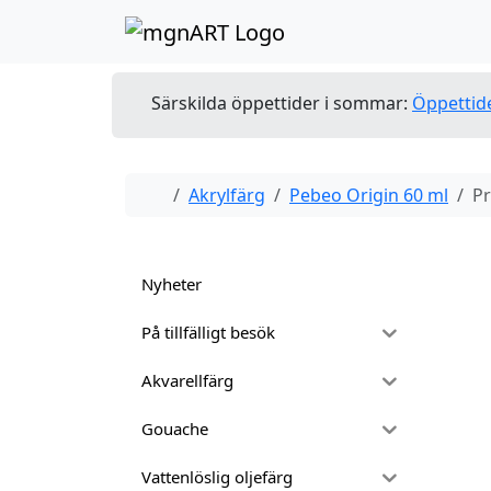
Skip to content
Skip to footer
Särskilda öppettider i sommar:
Öppettid
Home
Akrylfärg
Pebeo Origin 60 ml
Pr
Nyheter
På tillfälligt besök
Akvarellfärg
Gouache
Vattenlöslig oljefärg