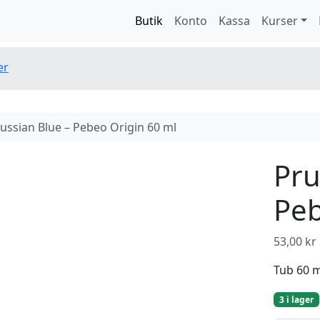
Butik
Konto
Kassa
Kurser
er
ussian Blue – Pebeo Origin 60 ml
Pru
Peb
53,00
kr
Tub 60 
3 i lager