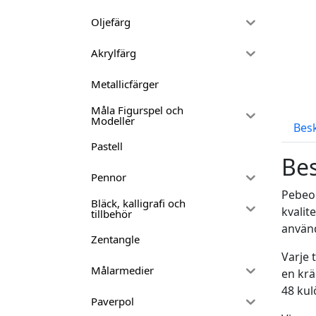
Oljefärg
Akrylfärg
Metallicfärger
Måla Figurspel och
Modeller
Bes
Pastell
Bes
Pennor
Pebeo 
Bläck, kalligrafi och
kvalit
tillbehör
använd
Zentangle
Varje 
Målarmedier
en krä
48 kul
Paverpol