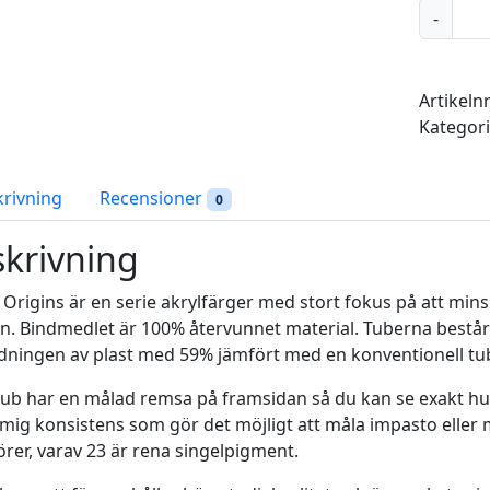
P
-
r
u
s
Artikeln
s
Kategor
i
a
n
krivning
Recensioner
0
B
l
krivning
u
e
Origins är en serie akrylfärger med stort fokus på att mi
-
en. Bindmedlet är 100% återvunnet material. Tuberna består ti
P
ningen av plast med 59% jämfört med en konventionell tu
e
tub har en målad remsa på framsidan så du kan se exakt hur
b
mig konsistens som gör det möjligt att måla impasto eller 
e
örer, varav 23 är rena singelpigment.
o
O