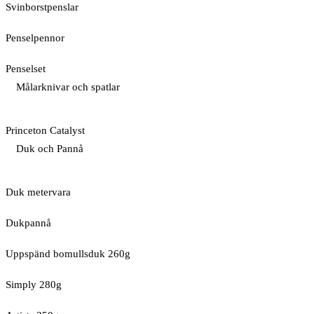
Svinborstpenslar
Penselpennor
Penselset
Målarknivar och spatlar
Princeton Catalyst
Duk och Pannå
Duk metervara
Dukpannå
Uppspänd bomullsduk 260g
Simply 280g