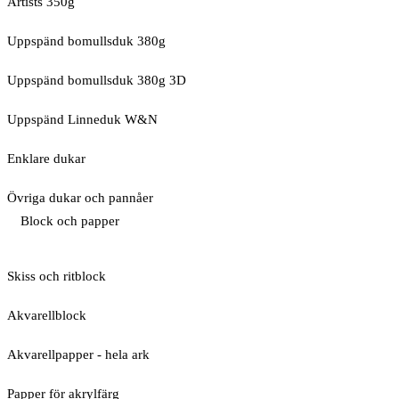
Artists 350g
Uppspänd bomullsduk 380g
Uppspänd bomullsduk 380g 3D
Uppspänd Linneduk W&N
Enklare dukar
Övriga dukar och pannåer
Block och papper
Skiss och ritblock
Akvarellblock
Akvarellpapper - hela ark
Papper för akrylfärg