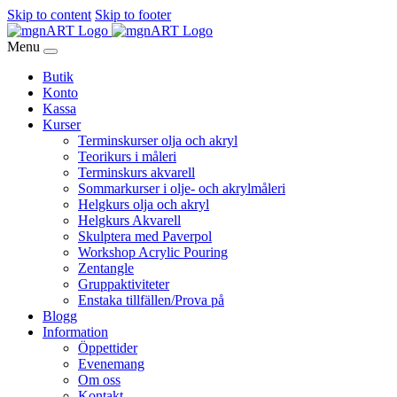
Skip to content
Skip to footer
Menu
Butik
Konto
Kassa
Kurser
Terminskurser olja och akryl
Teorikurs i måleri
Terminskurs akvarell
Sommarkurser i olje- och akrylmåleri
Helgkurs olja och akryl
Helgkurs Akvarell
Skulptera med Paverpol
Workshop Acrylic Pouring
Zentangle
Gruppaktiviteter
Enstaka tillfällen/Prova på
Blogg
Information
Öppettider
Evenemang
Om oss
Kontakt