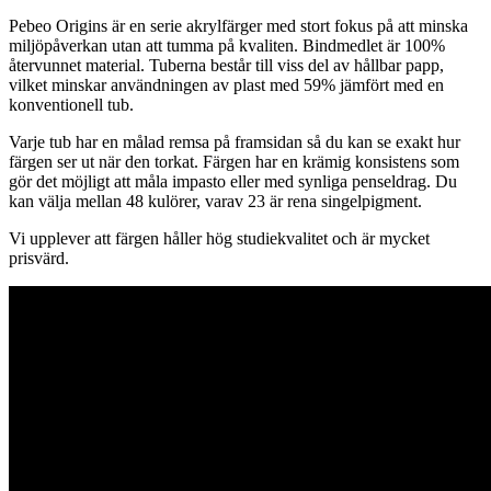
Pebeo Origins är en serie akrylfärger med stort fokus på att minska
miljöpåverkan utan att tumma på kvaliten. Bindmedlet är 100%
återvunnet material. Tuberna består till viss del av hållbar papp,
vilket minskar användningen av plast med 59% jämfört med en
konventionell tub.
Varje tub har en målad remsa på framsidan så du kan se exakt hur
färgen ser ut när den torkat. Färgen har en krämig konsistens som
gör det möjligt att måla impasto eller med synliga penseldrag. Du
kan välja mellan 48 kulörer, varav 23 är rena singelpigment.
Vi upplever att färgen håller hög studiekvalitet och är mycket
prisvärd.