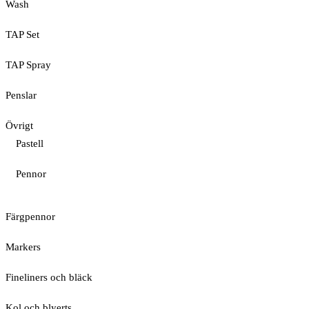
Wash
TAP Set
TAP Spray
Penslar
Övrigt
Pastell
Pennor
Färgpennor
Markers
Fineliners och bläck
Kol och blyerts