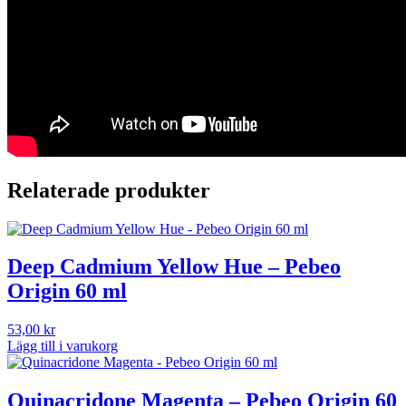
Relaterade produkter
Deep Cadmium Yellow Hue – Pebeo
Origin 60 ml
53,00
kr
Lägg till i varukorg
Quinacridone Magenta – Pebeo Origin 60