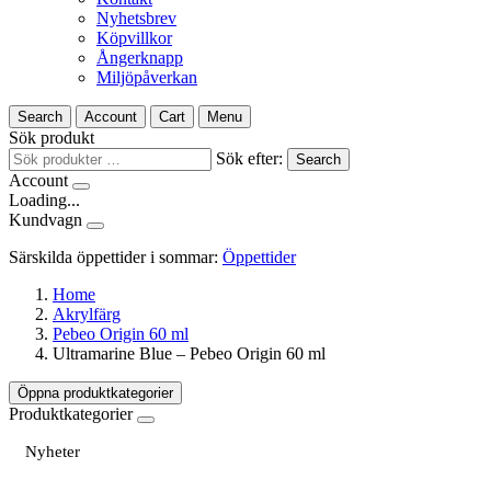
Nyhetsbrev
Köpvillkor
Ångerknapp
Miljöpåverkan
Search
Account
Cart
Menu
Sök produkt
Sök efter:
Search
Account
Loading...
Kundvagn
Särskilda öppettider i sommar:
Öppettider
Home
Akrylfärg
Pebeo Origin 60 ml
Ultramarine Blue – Pebeo Origin 60 ml
Öppna produktkategorier
Produktkategorier
Nyheter