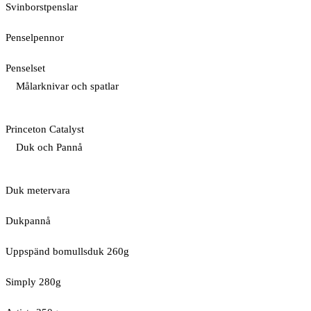
Svinborstpenslar
Penselpennor
Penselset
Målarknivar och spatlar
Princeton Catalyst
Duk och Pannå
Duk metervara
Dukpannå
Uppspänd bomullsduk 260g
Simply 280g