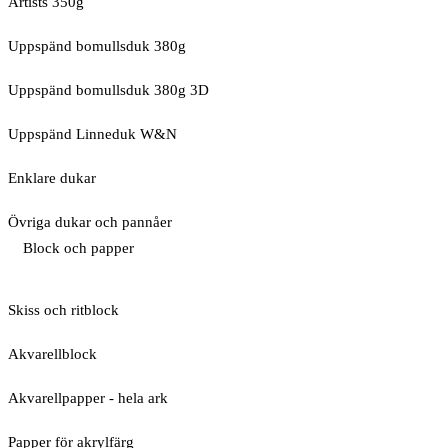
Artists 350g
Uppspänd bomullsduk 380g
Uppspänd bomullsduk 380g 3D
Uppspänd Linneduk W&N
Enklare dukar
Övriga dukar och pannåer
Block och papper
Skiss och ritblock
Akvarellblock
Akvarellpapper - hela ark
Papper för akrylfärg