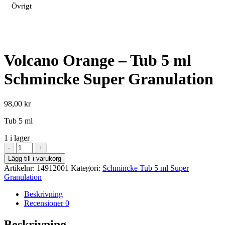
Övrigt
Volcano Orange – Tub 5 ml
Schmincke Super Granulation
98,00
kr
Tub 5 ml
1 i lager
Volcano
-
+
Orange
Lägg till i varukorg
-
Artikelnr:
14912001
Kategori:
Schmincke Tub 5 ml Super
Tub
Granulation
5
ml
Beskrivning
Schmincke
Recensioner
0
Super
Granulation
Beskrivning