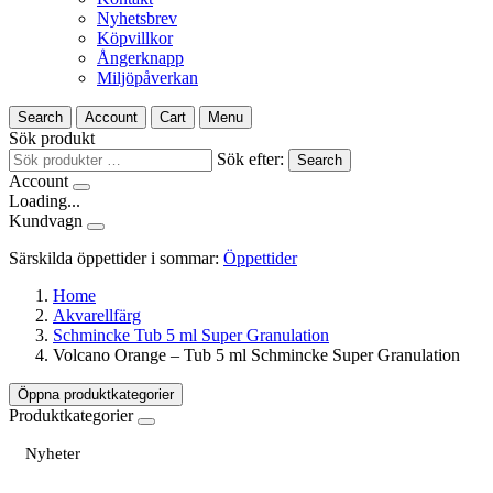
Nyhetsbrev
Köpvillkor
Ångerknapp
Miljöpåverkan
Search
Account
Cart
Menu
Sök produkt
Sök efter:
Search
Account
Loading...
Kundvagn
Särskilda öppettider i sommar:
Öppettider
Home
Akvarellfärg
Schmincke Tub 5 ml Super Granulation
Volcano Orange – Tub 5 ml Schmincke Super Granulation
Öppna produktkategorier
Produktkategorier
Nyheter