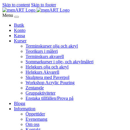
Skip to content
Skip to footer
Menu
Butik
Konto
Kassa
Kurser
Terminskurser olja och akryl
Teorikurs i måleri
Terminskurs akvarell
Sommarkurser i olje- och akrylmåleri
Helgkurs olja och akryl
Helgkurs Akvarell
Skulptera med Paverpol
Workshop Acrylic Pouring
Zentangle
Gruppaktiviteter
Enstaka tillfällen/Prova på
Blogg
Information
Öppettider
Evenemang
Om oss
Kontakt