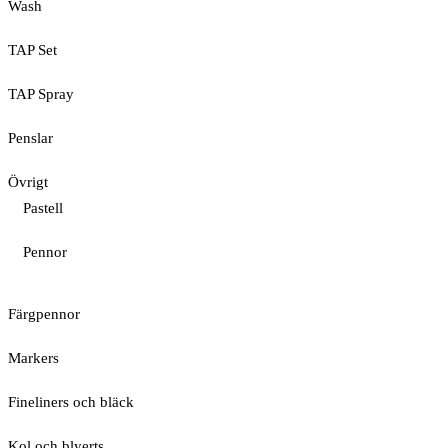
Wash
TAP Set
TAP Spray
Penslar
Övrigt
Pastell
Pennor
Färgpennor
Markers
Fineliners och bläck
Kol och blyerts