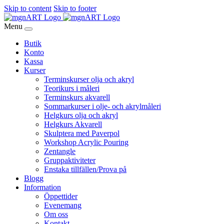
Skip to content
Skip to footer
Menu
Butik
Konto
Kassa
Kurser
Terminskurser olja och akryl
Teorikurs i måleri
Terminskurs akvarell
Sommarkurser i olje- och akrylmåleri
Helgkurs olja och akryl
Helgkurs Akvarell
Skulptera med Paverpol
Workshop Acrylic Pouring
Zentangle
Gruppaktiviteter
Enstaka tillfällen/Prova på
Blogg
Information
Öppettider
Evenemang
Om oss
Kontakt