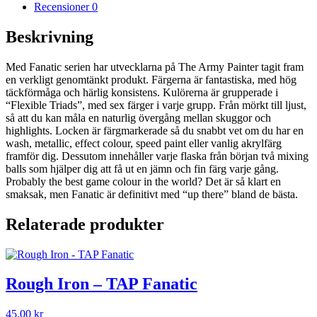
mängd
Recensioner
0
Beskrivning
Med Fanatic serien har utvecklarna på The Army Painter tagit fram
en verkligt genomtänkt produkt. Färgerna är fantastiska, med hög
täckförmåga och härlig konsistens. Kulörerna är grupperade i
“Flexible Triads”, med sex färger i varje grupp. Från mörkt till ljust,
så att du kan måla en naturlig övergång mellan skuggor och
highlights. Locken är färgmarkerade så du snabbt vet om du har en
wash, metallic, effect colour, speed paint eller vanlig akrylfärg
framför dig. Dessutom innehåller varje flaska från början två mixing
balls som hjälper dig att få ut en jämn och fin färg varje gång.
Probably the best game colour in the world? Det är så klart en
smaksak, men Fanatic är definitivt med “up there” bland de bästa.
Relaterade produkter
Rough Iron – TAP Fanatic
45,00
kr