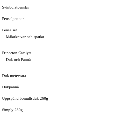
Svinborstpenslar
Penselpennor
Penselset
Målarknivar och spatlar
Princeton Catalyst
Duk och Pannå
Duk metervara
Dukpannå
Uppspänd bomullsduk 260g
Simply 280g