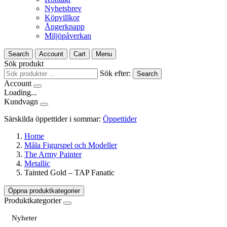
Nyhetsbrev
Köpvillkor
Ångerknapp
Miljöpåverkan
Search
Account
Cart
Menu
Sök produkt
Sök efter:
Search
Account
Loading...
Kundvagn
Särskilda öppettider i sommar:
Öppettider
Home
Måla Figurspel och Modeller
The Army Painter
Metallic
Tainted Gold – TAP Fanatic
Öppna produktkategorier
Produktkategorier
Nyheter