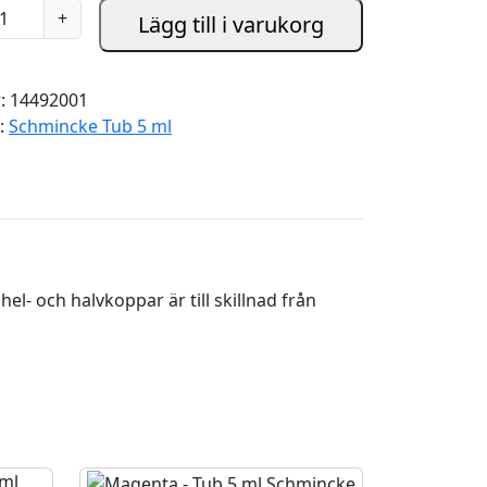
+
Lägg till i varukorg
r:
14492001
i:
Schmincke Tub 5 ml
el- och halvkoppar är till skillnad från