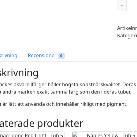
P
-
r
u
s
Artikeln
s
Kategor
i
a
n
krivning
Recensioner
0
B
l
krivning
u
e
ckes akvarellfärger håller högsta konstnärskvalitet. Deras h
-
 andra märken exakt samma färg som den i deras tuber.
T
 är lätt att använda och innehåller rikligt med pigment.
u
b
aterade produkter
5
m
l