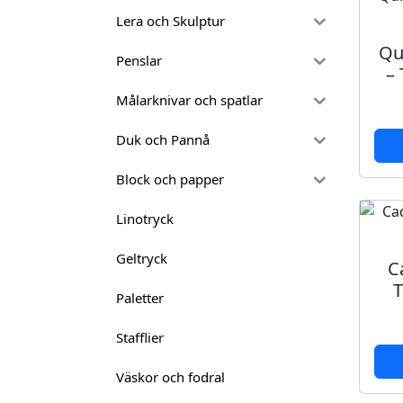
Lera och Skulptur
Qu
Penslar
–
Målarknivar och spatlar
Duk och Pannå
Block och papper
Linotryck
Geltryck
C
T
Paletter
Stafflier
Väskor och fodral