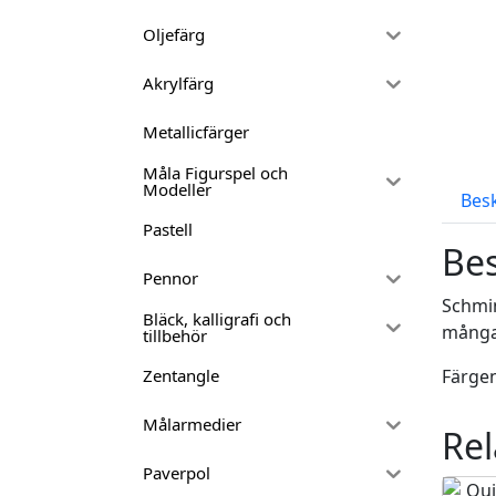
Oljefärg
Akrylfärg
Metallicfärger
Måla Figurspel och
Modeller
Bes
Pastell
Bes
Pennor
Schmin
Bläck, kalligrafi och
många
tillbehör
Färgen
Zentangle
Målarmedier
Rel
Paverpol