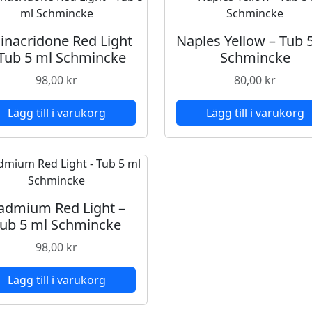
S
c
inacridone Red Light
Naples Yellow – Tub 
h
 Tub 5 ml Schmincke
Schmincke
m
i
98,00
kr
80,00
kr
n
c
Lägg till i varukorg
Lägg till i varukorg
k
e
m
ä
n
admium Red Light –
g
ub 5 ml Schmincke
d
98,00
kr
Lägg till i varukorg