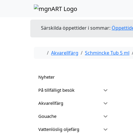
Skip to content
Skip to footer
Särskilda öppettider i sommar:
Öppettid
Home
Akvarellfärg
Schmincke Tub 5 ml
Nyheter
På tillfälligt besök
Akvarellfärg
Gouache
Vattenlöslig oljefärg