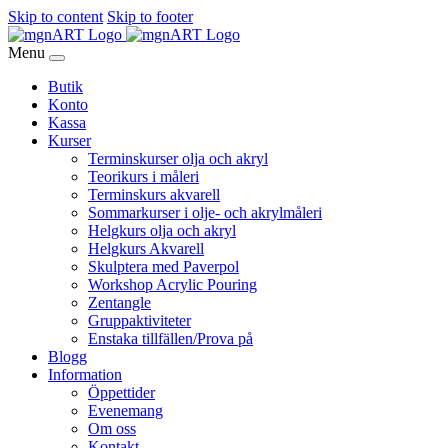
Skip to content
Skip to footer
Menu
Butik
Konto
Kassa
Kurser
Terminskurser olja och akryl
Teorikurs i måleri
Terminskurs akvarell
Sommarkurser i olje- och akrylmåleri
Helgkurs olja och akryl
Helgkurs Akvarell
Skulptera med Paverpol
Workshop Acrylic Pouring
Zentangle
Gruppaktiviteter
Enstaka tillfällen/Prova på
Blogg
Information
Öppettider
Evenemang
Om oss
Kontakt