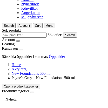
Nyhetsbrev
Köpvillkor
Ångerknapp
Miljöpåverkan
Search
Account
Cart
Menu
Sök produkt
Sök efter:
Search
Account
Loading...
Kundvagn
Särskilda öppettider i sommar:
Öppettider
Home
Akrylfärg
New Foundations 500 ml
Payne’s Grey – New Foundations 500 ml
Öppna produktkategorier
Produktkategorier
Nyheter