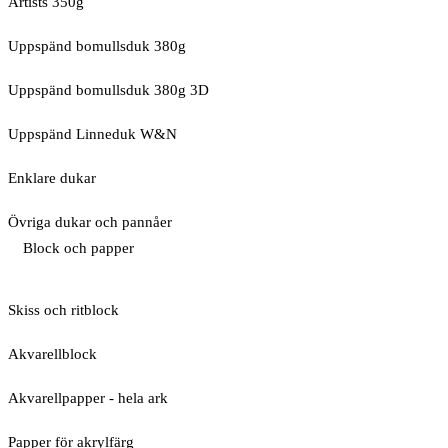
Artists 350g
Uppspänd bomullsduk 380g
Uppspänd bomullsduk 380g 3D
Uppspänd Linneduk W&N
Enklare dukar
Övriga dukar och pannåer
Block och papper
Skiss och ritblock
Akvarellblock
Akvarellpapper - hela ark
Papper för akrylfärg