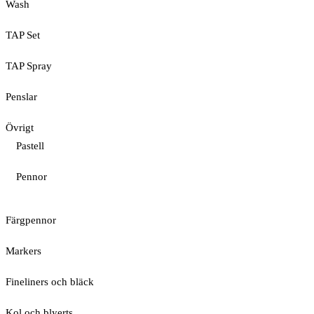
Wash
TAP Set
TAP Spray
Penslar
Övrigt
Pastell
Pennor
Färgpennor
Markers
Fineliners och bläck
Kol och blyerts