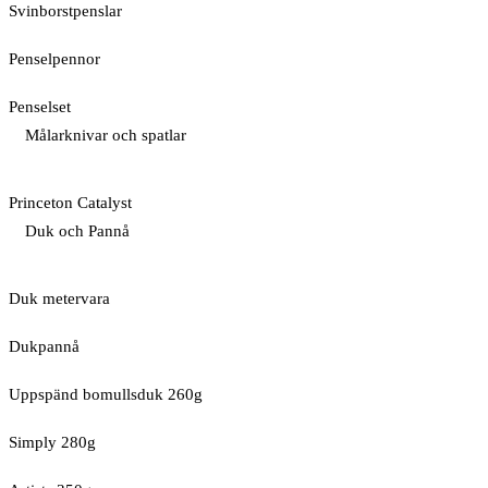
Svinborstpenslar
Penselpennor
Penselset
Målarknivar och spatlar
Princeton Catalyst
Duk och Pannå
Duk metervara
Dukpannå
Uppspänd bomullsduk 260g
Simply 280g