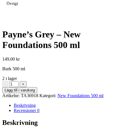
Övrigt
Payne’s Grey – New
Foundations 500 ml
149,00
kr
Burk 500 ml
2 i lager
Payne's
-
+
Grey
Lägg till i varukorg
-
Artikelnr:
TA36918
Kategori:
New Foundations 500 ml
New
Foundations
Beskrivning
500
Recensioner
0
ml
mängd
Beskrivning