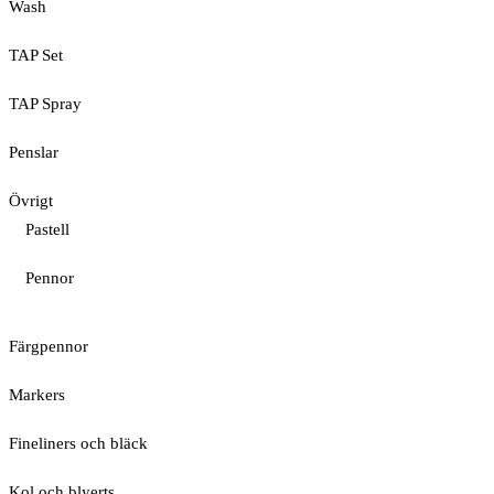
Wash
TAP Set
TAP Spray
Penslar
Övrigt
Pastell
Pennor
Färgpennor
Markers
Fineliners och bläck
Kol och blyerts