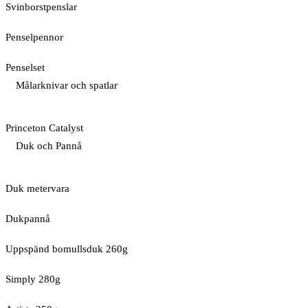
Svinborstpenslar
Penselpennor
Penselset
Målarknivar och spatlar
Princeton Catalyst
Duk och Pannå
Duk metervara
Dukpannå
Uppspänd bomullsduk 260g
Simply 280g