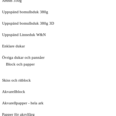
Artists 350g
Uppspänd bomullsduk 380g
Uppspänd bomullsduk 380g 3D
Uppspänd Linneduk W&N
Enklare dukar
Övriga dukar och pannåer
Block och papper
Skiss och ritblock
Akvarellblock
Akvarellpapper - hela ark
Papper för akrylfärg