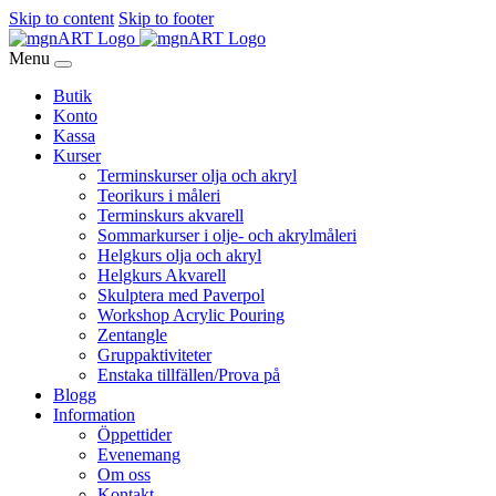
Skip to content
Skip to footer
Menu
Butik
Konto
Kassa
Kurser
Terminskurser olja och akryl
Teorikurs i måleri
Terminskurs akvarell
Sommarkurser i olje- och akrylmåleri
Helgkurs olja och akryl
Helgkurs Akvarell
Skulptera med Paverpol
Workshop Acrylic Pouring
Zentangle
Gruppaktiviteter
Enstaka tillfällen/Prova på
Blogg
Information
Öppettider
Evenemang
Om oss
Kontakt