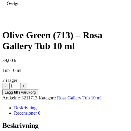
Övrigt
Olive Green (713) – Rosa
Gallery Tub 10 ml
39,00
kr
Tub 10 ml
2 i lager
Olive
-
+
Green
Lägg till i varukorg
(713)
Artikelnr:
3211713
Kategori:
Rosa Gallery Tub 10 ml
-
Rosa
Beskrivning
Gallery
Recensioner
0
Tub
10
Beskrivning
ml