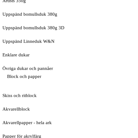
Artists 350g
Uppspänd bomullsduk 380g
Uppspänd bomullsduk 380g 3D
Uppspänd Linneduk W&N
Enklare dukar
Övriga dukar och pannåer
Block och papper
Skiss och ritblock
Akvarellblock
Akvarellpapper - hela ark
Papper för akrylfärg