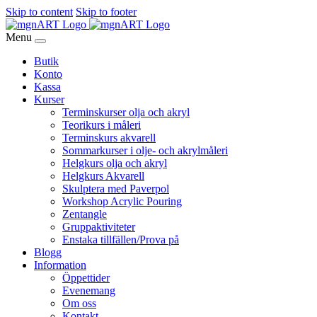
Skip to content
Skip to footer
Menu
Butik
Konto
Kassa
Kurser
Terminskurser olja och akryl
Teorikurs i måleri
Terminskurs akvarell
Sommarkurser i olje- och akrylmåleri
Helgkurs olja och akryl
Helgkurs Akvarell
Skulptera med Paverpol
Workshop Acrylic Pouring
Zentangle
Gruppaktiviteter
Enstaka tillfällen/Prova på
Blogg
Information
Öppettider
Evenemang
Om oss
Kontakt