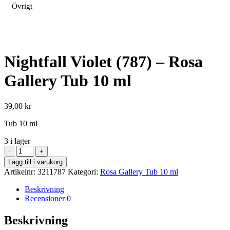
Övrigt
Nightfall Violet (787) – Rosa
Gallery Tub 10 ml
39,00
kr
Tub 10 ml
3 i lager
Nightfall
-
+
Violet
Lägg till i varukorg
(787)
Artikelnr:
3211787
Kategori:
Rosa Gallery Tub 10 ml
-
Rosa
Beskrivning
Gallery
Recensioner
0
Tub
10
Beskrivning
ml