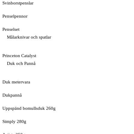
Svinborstpenslar
Penselpennor
Penselset
Målarknivar och spatlar
Princeton Catalyst
Duk och Pannå
Duk metervara
Dukpannå
Uppspänd bomullsduk 260g
Simply 280g