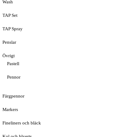
Wash
TAP Set
TAP Spray
Penslar
Övrigt
Pastell
Pennor
Färgpennor
Markers
Fineliners och bläck
Kol och blyerts