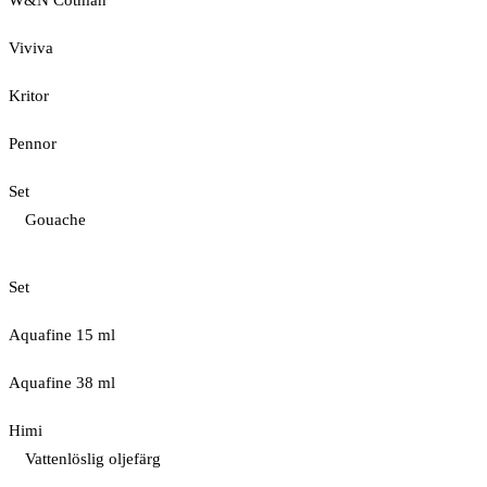
W&N Cotman
Viviva
Kritor
Pennor
Set
Gouache
Set
Aquafine 15 ml
Aquafine 38 ml
Himi
Vattenlöslig oljefärg