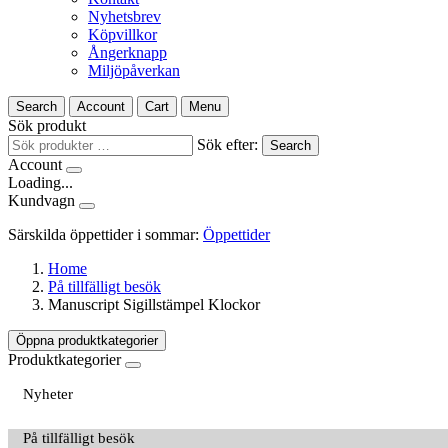
Nyhetsbrev
Köpvillkor
Ångerknapp
Miljöpåverkan
Search
Account
Cart
Menu
Sök produkt
Sök efter:
Search
Account
Loading...
Kundvagn
Särskilda öppettider i sommar:
Öppettider
Home
På tillfälligt besök
Manuscript Sigillstämpel Klockor
Öppna produktkategorier
Produktkategorier
Nyheter
På tillfälligt besök