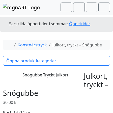
Skip to content
Skip to footer
Cart
Search
Account
Men
Särskilda öppettider i sommar:
Öppettider
Home
Konstnärstryck
Julkort, tryckt – Snögubbe
Öppna produktkategorier
Julkort,
tryckt –
Snögubbe
30,00
kr
Kort: 14×14 cm