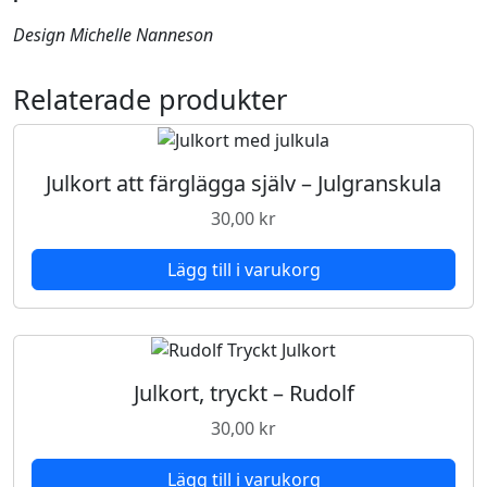
n
Design Michelle Nanneson
ö
g
u
Relaterade produkter
b
b
e
Julkort att färglägga själv – Julgranskula
m
30,00
kr
ä
n
Lägg till i varukorg
g
d
Julkort, tryckt – Rudolf
30,00
kr
Lägg till i varukorg