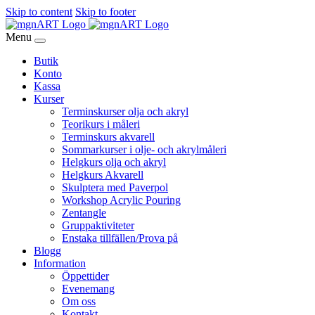
Skip to content
Skip to footer
Menu
Butik
Konto
Kassa
Kurser
Terminskurser olja och akryl
Teorikurs i måleri
Terminskurs akvarell
Sommarkurser i olje- och akrylmåleri
Helgkurs olja och akryl
Helgkurs Akvarell
Skulptera med Paverpol
Workshop Acrylic Pouring
Zentangle
Gruppaktiviteter
Enstaka tillfällen/Prova på
Blogg
Information
Öppettider
Evenemang
Om oss
Kontakt