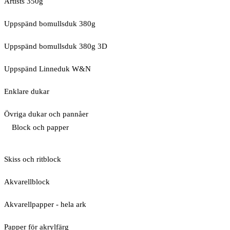
Artists 350g
Uppspänd bomullsduk 380g
Uppspänd bomullsduk 380g 3D
Uppspänd Linneduk W&N
Enklare dukar
Övriga dukar och pannåer
Block och papper
Skiss och ritblock
Akvarellblock
Akvarellpapper - hela ark
Papper för akrylfärg