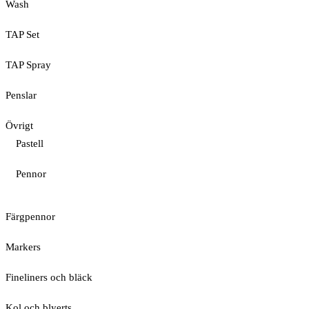
Wash
TAP Set
TAP Spray
Penslar
Övrigt
Pastell
Pennor
Färgpennor
Markers
Fineliners och bläck
Kol och blyerts