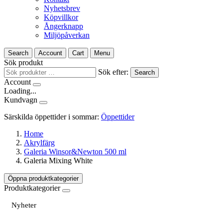
Nyhetsbrev
Köpvillkor
Ångerknapp
Miljöpåverkan
Search
Account
Cart
Menu
Sök produkt
Sök efter:
Search
Account
Loading...
Kundvagn
Särskilda öppettider i sommar:
Öppettider
Home
Akrylfärg
Galeria Winsor&Newton 500 ml
Galeria Mixing White
Öppna produktkategorier
Produktkategorier
Nyheter