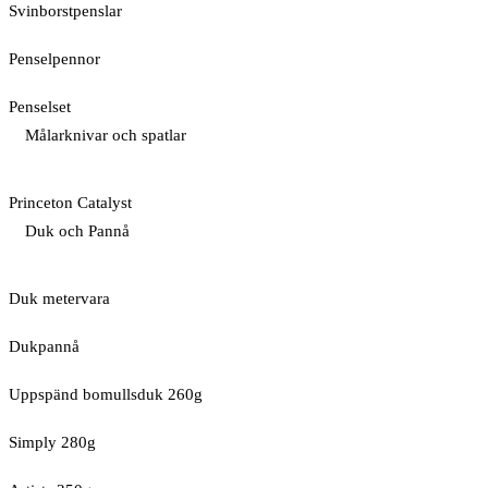
Svinborstpenslar
Penselpennor
Penselset
Målarknivar och spatlar
Princeton Catalyst
Duk och Pannå
Duk metervara
Dukpannå
Uppspänd bomullsduk 260g
Simply 280g