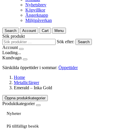
Nyhetsbrev
Köpvillkor
Ångerknapp
Miljöpåverkan
Search
Account
Cart
Menu
Sök produkt
Sök efter:
Search
Account
Loading...
Kundvagn
Särskilda öppettider i sommar:
Öppettider
Home
Metallicfärger
Emerald – Inka Gold
Öppna produktkategorier
Produktkategorier
Nyheter
På tillfälligt besök