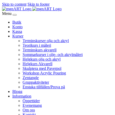
Skip to content
Skip to footer
Menu
Butik
Konto
Kassa
Kurser
Terminskurser olja och akryl
Teorikurs i måleri
Terminskurs akvarell
Sommarkurser i olje- och akrylmåleri
Helgkurs olja och akryl
Helgkurs Akvarell
Skulptera med Paverpol
Workshop Acrylic Pouring
Zentangle
Gruppaktiviteter
Enstaka tillfällen/Prova på
Blogg
Information
Öppettider
Evenemang
Om oss
Kontakt