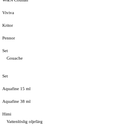
W&N Cotman
Viviva
Kritor
Pennor
Set
Gouache
Set
Aquafine 15 ml
Aquafine 38 ml
Himi
Vattenlöslig oljefärg