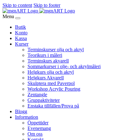
Skip to content
Skip to footer
Menu
Butik
Konto
Kassa
Kurser
Terminskurser olja och akryl
Teorikurs i måleri
Terminskurs akvarell
Sommarkurser i olje- och akrylmåleri
Helgkurs olja och akryl
Helgkurs Akvarell
Skulptera med Paverpol
Workshop Acrylic Pouring
Zentangle
Gruppaktiviteter
Enstaka tillfällen/Prova på
Blogg
Information
Öppettider
Evenemang
Om oss
Kontakt