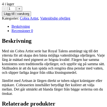
4 i lager
Chromium
-
+
Oxide
Lägg till i varukorg
Green
Kategorier:
Cobra Artist
,
Vattenlöslig oljefärg
668
-
Beskrivning
Cobra
Recensioner
0
Artist
40
Beskrivning
ml
mängd
Med sin Cobra Artist serie har Royal Talens ansträngt sig till det
yttersta för att skapa den bästa möjliga vattenlösliga oljefärgen. Varje
färg är mättad med pigment av högsta kvalité. Färgen har samma
konsistens som traditionella oljefärger, och uppför sig på samma sätt.
Skillnaden är att du kan späda och rengöra dina penslar med vatten,
och slipper farliga ångor från olika lösningsmedel.
Jämfört med Artisan är färgen direkt ur tuben något krämigare eller
mjukare. Cobraserien innehåller betydligt fler kulörer att välja
mellan. Det går utmärkt att blanda färger från bägge serierna om du
önskar.
Relaterade produkter