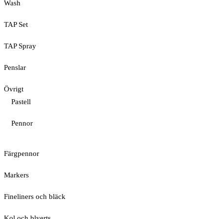
Wash
TAP Set
TAP Spray
Penslar
Övrigt
Pastell
Pennor
Färgpennor
Markers
Fineliners och bläck
Kol och blyerts