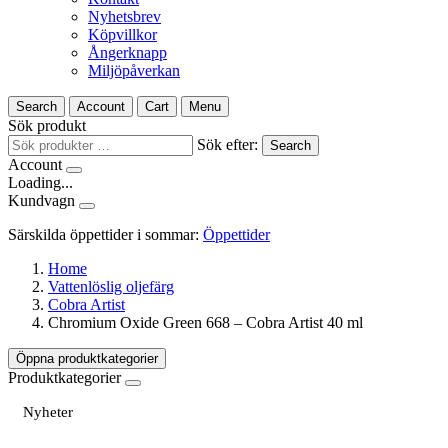
Nyhetsbrev
Köpvillkor
Ångerknapp
Miljöpåverkan
Search
Account
Cart
Menu
Sök produkt
Sök efter:
Search
Account
Loading...
Kundvagn
Särskilda öppettider i sommar:
Öppettider
Home
Vattenlöslig oljefärg
Cobra Artist
Chromium Oxide Green 668 – Cobra Artist 40 ml
Öppna produktkategorier
Produktkategorier
Nyheter