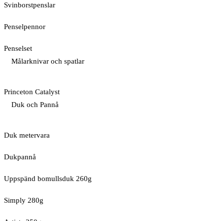
Svinborstpenslar
Penselpennor
Penselset
Målarknivar och spatlar
Princeton Catalyst
Duk och Pannå
Duk metervara
Dukpannå
Uppspänd bomullsduk 260g
Simply 280g