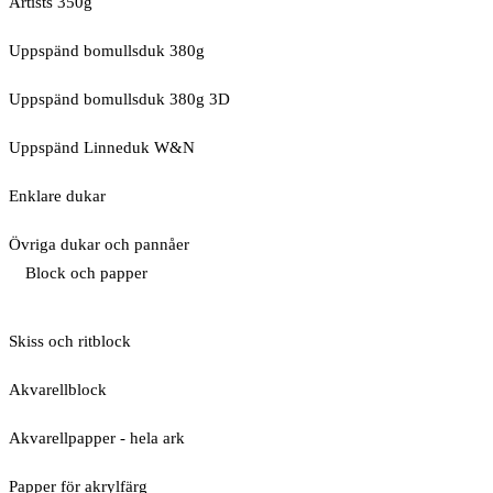
Artists 350g
Uppspänd bomullsduk 380g
Uppspänd bomullsduk 380g 3D
Uppspänd Linneduk W&N
Enklare dukar
Övriga dukar och pannåer
Block och papper
Skiss och ritblock
Akvarellblock
Akvarellpapper - hela ark
Papper för akrylfärg