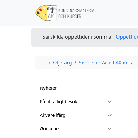
Skip to content
Skip to footer
Särskilda öppettider i sommar:
Öppettid
Home
Oljefärg
Sennelier Artist 40 ml
C
Nyheter
På tillfälligt besök
Akvarellfärg
Gouache