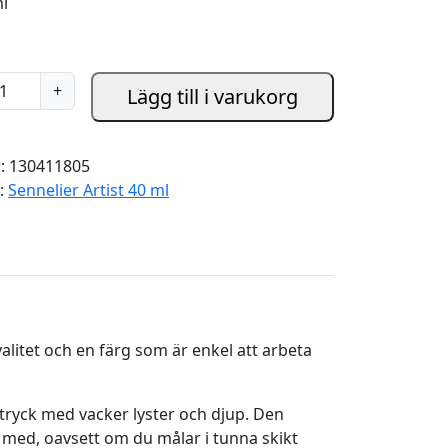
ml
+
Lägg till i varukorg
r:
130411805
i:
Sennelier Artist 40 ml
kvalitet och en färg som är enkel att arbeta
ttryck med vacker lyster och djup. Den
 med, oavsett om du målar i tunna skikt