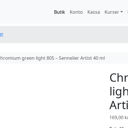
Butik
Konto
Kassa
Kurser
er
hromium green light 805 – Sennelier Artist 40 ml
Ch
lig
Art
169,00
k