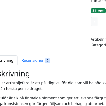
Tub 40 
3 i lager
C
-
h
r
o
Artikeln
m
Kategor
i
u
m
krivning
Recensioner
0
g
r
krivning
e
e
ier artistoljefärg är ett pålitligt val för dig som vill ha hög 
n
ån första penseldraget.
l
kulör är rik på finmalda pigment som ger ett levande färgu
i
a konsistensen gör färgen följsam och behaglig att arbeta
g