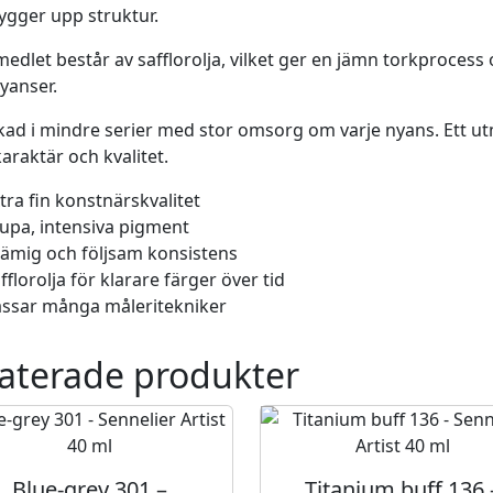
bygger upp struktur.
h
t
edlet består av safflorolja, vilket ger en jämn torkprocess o
8
nyanser.
0
5
rkad i mindre serier med stor omsorg om varje nyans. Ett u
-
araktär och kvalitet.
S
tra fin konstnärskvalitet
e
upa, intensiva pigment
n
ämig och följsam konsistens
n
fflorolja för klarare färger över tid
e
ssar många måleritekniker
l
i
aterade produkter
e
r
A
r
t
Blue-grey 301 –
Titanium buff 136 