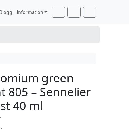
Blogg
Information
Cart
Search
Account
romium green
ht 805 – Sennelier
ist 40 ml
r