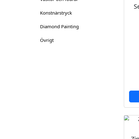
S
Konstnärstryck
Diamond Painting
Övrigt
Zi