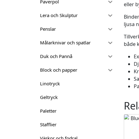
Paverpol
eller 
Lera och Skulptur
Bindem
ljusa 
Penslar
Tillve
Målarknivar och spatlar
både k
Ex
Duk och Pannå
Dj
Block och papper
Kr
Sa
Linotryck
Pa
Geltryck
Rel
Paletter
Stafflier
Väskor och fodral