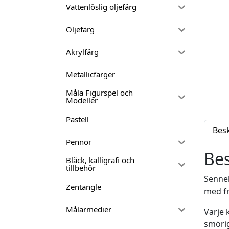
Vattenlöslig oljefärg
Oljefärg
Akrylfärg
Metallicfärger
Måla Figurspel och
Modeller
Pastell
Bes
Pennor
Bes
Bläck, kalligrafi och
tillbehör
Sennel
Zentangle
med fr
Målarmedier
Varje 
smörig