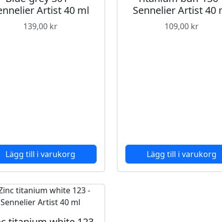
i
ennelier Artist 40 ml
Sennelier Artist 40 
s
t
139,00
kr
109,00
kr
4
0
m
l
m
ä
n
g
d
Lägg till i varukorg
Lägg till i varukorg
nc titanium white 123