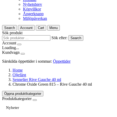
Nyhetsbrev
Köpvillkor
Ångerknapp
Miljöpåverkan
Search
Account
Cart
Menu
Sök produkt
Sök efter:
Search
Account
Loading...
Kundvagn
Särskilda öppettider i sommar:
Öppettider
Home
Oljefärg
Sennelier Rive Gauche 40 ml
Chrome Oxide Green 815 – Rive Gauche 40 ml
Öppna produktkategorier
Produktkategorier
Nyheter