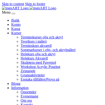
Skip to content
Skip to footer
Menu
Butik
Konto
Kassa
Kurser
Terminskurser olja och akryl
Teorikurs i måleri
Terminskurs akvarell
Sommarkurser i olje- och akrylmåleri
Helgkurs olja och akryl
Helgkurs Akvarell
Skulptera med Paverpol
Workshop Acrylic Pouring
Zentangle
Gruppaktiviteter
Enstaka tillfällen/Prova på
Blogg
Information
Öppettider
Evenemang
Om oss
Kontakt