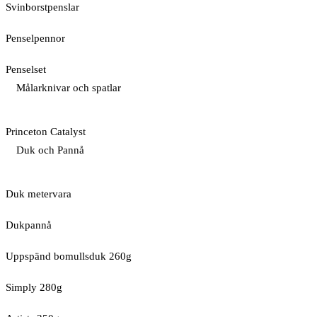
Svinborstpenslar
Penselpennor
Penselset
Målarknivar och spatlar
Princeton Catalyst
Duk och Pannå
Duk metervara
Dukpannå
Uppspänd bomullsduk 260g
Simply 280g