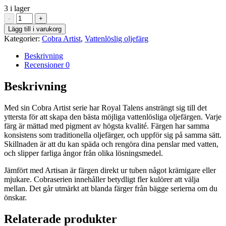
3 i lager
Caribbean
-
+
Blue
Lägg till i varukorg
542
Kategorier:
Cobra Artist
,
Vattenlöslig oljefärg
-
Cobra
Beskrivning
Artist
Recensioner
0
40
ml
Beskrivning
mängd
Med sin Cobra Artist serie har Royal Talens ansträngt sig till det
yttersta för att skapa den bästa möjliga vattenlösliga oljefärgen. Varje
färg är mättad med pigment av högsta kvalité. Färgen har samma
konsistens som traditionella oljefärger, och uppför sig på samma sätt.
Skillnaden är att du kan späda och rengöra dina penslar med vatten,
och slipper farliga ångor från olika lösningsmedel.
Jämfört med Artisan är färgen direkt ur tuben något krämigare eller
mjukare. Cobraserien innehåller betydligt fler kulörer att välja
mellan. Det går utmärkt att blanda färger från bägge serierna om du
önskar.
Relaterade produkter