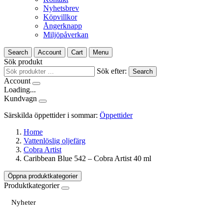
Nyhetsbrev
Köpvillkor
Ångerknapp
Miljöpåverkan
Search
Account
Cart
Menu
Sök produkt
Sök efter:
Search
Account
Loading...
Kundvagn
Särskilda öppettider i sommar:
Öppettider
Home
Vattenlöslig oljefärg
Cobra Artist
Caribbean Blue 542 – Cobra Artist 40 ml
Öppna produktkategorier
Produktkategorier
Nyheter