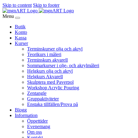
Skip to content
Skip to footer
Menu
Butik
Konto
Kassa
Kurser
Terminskurser olja och akryl
Teorikurs i måleri
Terminskurs akvarell
Sommarkurser i olje- och akrylmåleri
Helgkurs olja och akryl
Helgkurs Akvarell
Skulptera med Paverpol
Workshop Acrylic Pouring
Zentangle
Gruppaktiviteter
Enstaka tillfällen/Prova på
Blogg
Information
Öppettider
Evenemang
Om oss
Kontakt