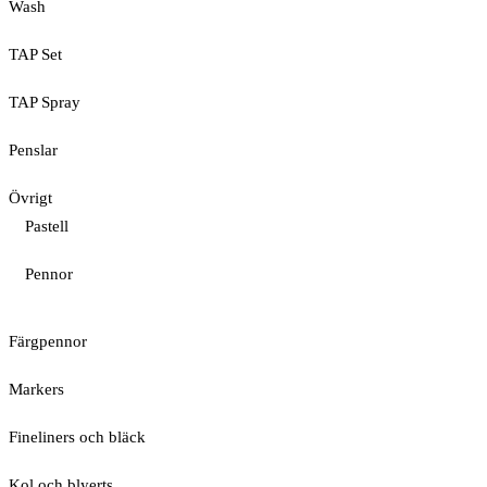
Wash
TAP Set
TAP Spray
Penslar
Övrigt
Pastell
Pennor
Färgpennor
Markers
Fineliners och bläck
Kol och blyerts