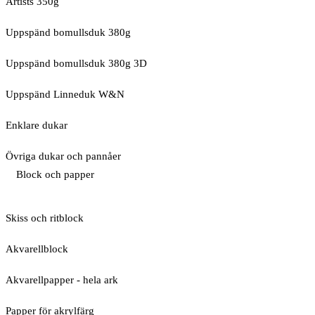
Artists 350g
Uppspänd bomullsduk 380g
Uppspänd bomullsduk 380g 3D
Uppspänd Linneduk W&N
Enklare dukar
Övriga dukar och pannåer
Block och papper
Skiss och ritblock
Akvarellblock
Akvarellpapper - hela ark
Papper för akrylfärg