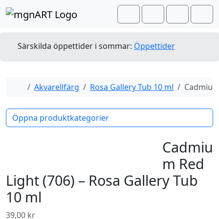
Skip to content
Skip to footer
Cart
Search
Account
Men
Särskilda öppettider i sommar:
Öppettider
Home
Akvarellfärg
Rosa Gallery Tub 10 ml
Cadmium R
Öppna produktkategorier
Cadmiu
m Red
Light (706) – Rosa Gallery Tub
10 ml
39,00
kr