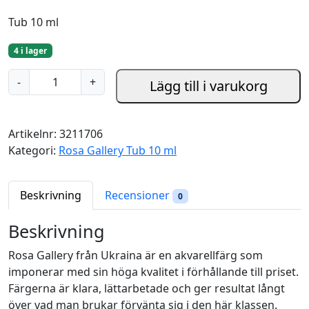
Tub 10 ml
4 i lager
C
-
+
Lägg till i varukorg
a
d
m
Artikelnr:
3211706
i
Kategori:
Rosa Gallery Tub 10 ml
u
m
R
Beskrivning
Recensioner
0
e
d
Beskrivning
L
Rosa Gallery från Ukraina är en akvarellfärg som
i
imponerar med sin höga kvalitet i förhållande till priset.
g
Färgerna är klara, lättarbetade och ger resultat långt
h
över vad man brukar förvänta sig i den här klassen.
t