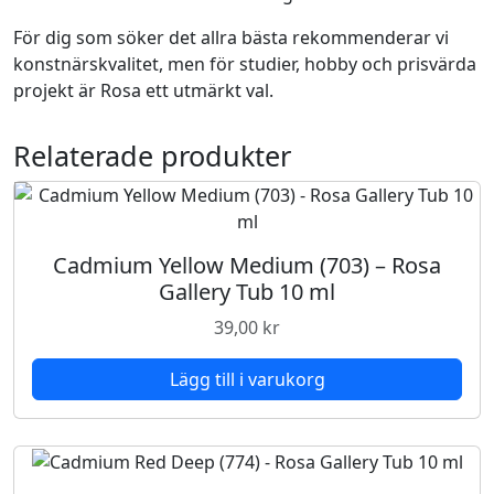
(
För dig som söker det allra bästa rekommenderar vi
7
konstnärskvalitet, men för studier, hobby och prisvärda
0
projekt är Rosa ett utmärkt val.
6
)
Relaterade produkter
-
R
o
s
Cadmium Yellow Medium (703) – Rosa
a
Gallery Tub 10 ml
G
a
39,00
kr
l
l
Lägg till i varukorg
e
r
y
T