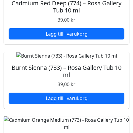
u
Cadmium Red Deep (774) – Rosa Gallery
b
Tub 10 ml
1
39,00
kr
0
m
Lägg till i varukorg
l
m
ä
n
g
Burnt Sienna (733) – Rosa Gallery Tub 10
d
ml
39,00
kr
Lägg till i varukorg