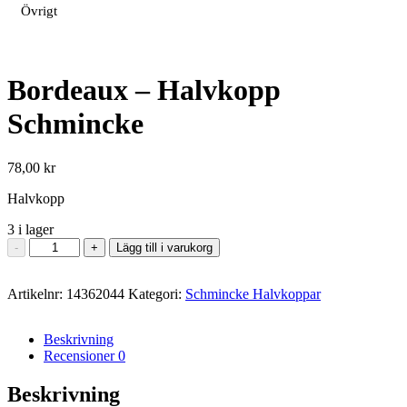
Övrigt
Bordeaux – Halvkopp
Schmincke
78,00
kr
Halvkopp
3 i lager
Bordeaux
-
+
Lägg till i varukorg
-
Halvkopp
Artikelnr:
Schmincke
14362044
Kategori:
Schmincke Halvkoppar
mängd
Beskrivning
Recensioner
0
Beskrivning