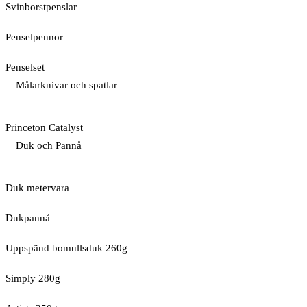
Svinborstpenslar
Penselpennor
Penselset
Målarknivar och spatlar
Princeton Catalyst
Duk och Pannå
Duk metervara
Dukpannå
Uppspänd bomullsduk 260g
Simply 280g