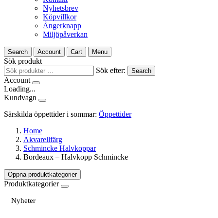
Nyhetsbrev
Köpvillkor
Ångerknapp
Miljöpåverkan
Search
Account
Cart
Menu
Sök produkt
Sök efter:
Search
Account
Loading...
Kundvagn
Särskilda öppettider i sommar:
Öppettider
Home
Akvarellfärg
Schmincke Halvkoppar
Bordeaux – Halvkopp Schmincke
Öppna produktkategorier
Produktkategorier
Nyheter