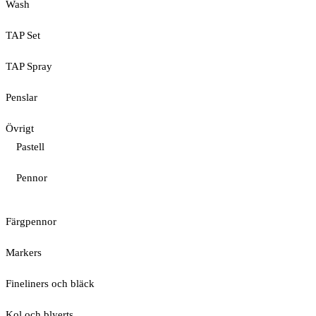
Wash
TAP Set
TAP Spray
Penslar
Övrigt
Pastell
Pennor
Färgpennor
Markers
Fineliners och bläck
Kol och blyerts