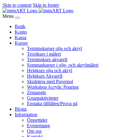
Skip to content
Skip to footer
Menu
Butik
Konto
Kassa
Kurser
Terminskurser olja och akryl
Teorikurs i måleri
Terminskurs akvarell
Sommarkurser i olje- och akrylmåleri
Helgkurs olja och akryl
Helgkurs Akvarell
Skulptera med Paverpol
Workshop Acrylic Pouring
Zentangle
Gruppaktiviteter
Enstaka tillfällen/Prova på
Blogg
Information
Öppettider
Evenemang
Om oss
Kontakt