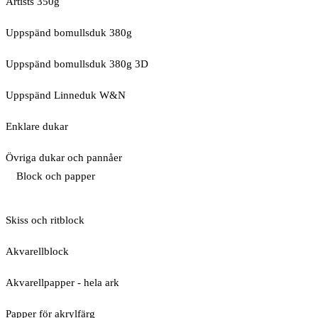
Artists 350g
Uppspänd bomullsduk 380g
Uppspänd bomullsduk 380g 3D
Uppspänd Linneduk W&N
Enklare dukar
Övriga dukar och pannåer
Block och papper
Skiss och ritblock
Akvarellblock
Akvarellpapper - hela ark
Papper för akrylfärg