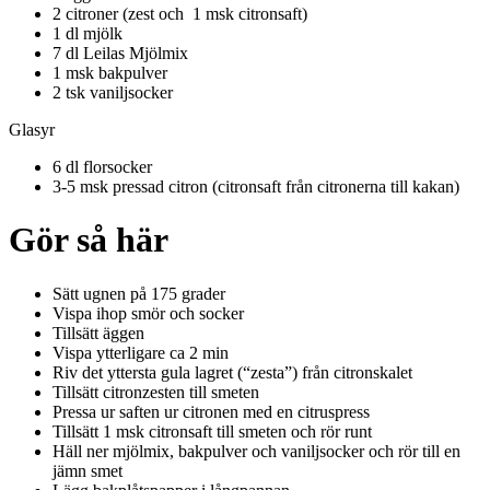
2 citroner (zest och 1 msk citronsaft)
1 dl mjölk
7 dl Leilas Mjölmix
1 msk bakpulver
2 tsk vaniljsocker
Glasyr
6 dl florsocker
3-5 msk pressad citron (citronsaft från citronerna till kakan)
Gör så här
Sätt ugnen på 175 grader
Vispa ihop smör och socker
Tillsätt äggen
Vispa ytterligare ca 2 min
Riv det yttersta gula lagret (“zesta”) från citronskalet
Tillsätt citronzesten till smeten
Pressa ur saften ur citronen med en citruspress
Tillsätt 1 msk citronsaft till smeten och rör runt
Häll ner mjölmix, bakpulver och vaniljsocker och rör till en
jämn smet