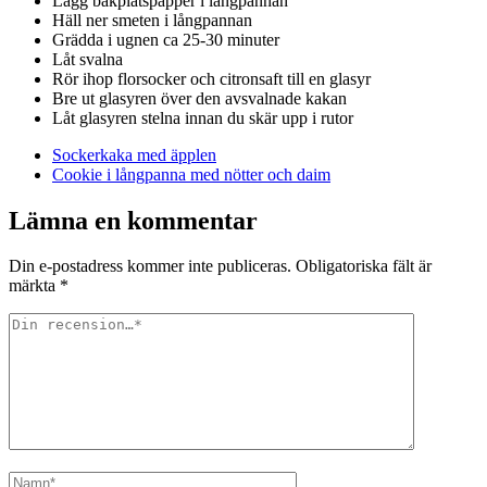
Lägg bakplåtspapper i långpannan
Häll ner smeten i långpannan
Grädda i ugnen ca 25-30 minuter
Låt svalna
Rör ihop florsocker och citronsaft till en glasyr
Bre ut glasyren över den avsvalnade kakan
Låt glasyren stelna innan du skär upp i rutor
Sockerkaka med äpplen
Cookie i långpanna med nötter och daim
Lämna en kommentar
Din e-postadress kommer inte publiceras.
Obligatoriska fält är
märkta
*