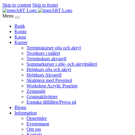
Skip to content
Skip to footer
Menu
Butik
Konto
Kassa
Kurser
Terminskurser olja och akryl
Teorikurs i måleri
Terminskurs akvarell
Sommarkurser i olje- och akrylmåleri
Helgkurs olja och akryl
Helgkurs Akvarell
Skulptera med Paverpol
Workshop Acrylic Pouring
Zentangle
Gruppaktiviteter
Enstaka tillfällen/Prova på
Blogg
Information
Öppettider
Evenemang
Om oss
Kontakt