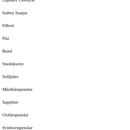
Liquitex Freestyle
Isabey Isaqua
Filbert
Flat
Rund
Snedskuren
Solfjäder
Mårdhårspenslar
Sapphire
Oxhårspenslar
Svinborstpenslar