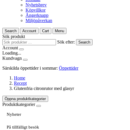
Nyhetsbrev
Köpvillkor
Ångerknapp
Miljöpåverkan
Search
Account
Cart
Menu
Sök produkt
Sök efter:
Search
Account
Loading...
Kundvagn
Särskilda öppettider i sommar:
Öppettider
Home
Recept
Glutenfria citronrutor med glasyr
Öppna produktkategorier
Produktkategorier
Nyheter
På tillfälligt besök