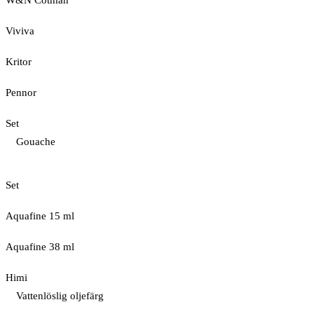
W&N Cotman
Viviva
Kritor
Pennor
Set
Gouache
Set
Aquafine 15 ml
Aquafine 38 ml
Himi
Vattenlöslig oljefärg