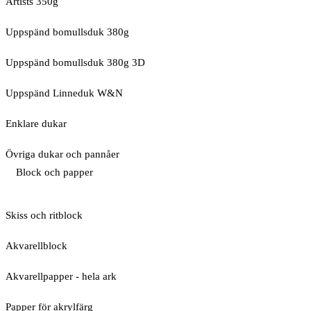
Artists 350g
Uppspänd bomullsduk 380g
Uppspänd bomullsduk 380g 3D
Uppspänd Linneduk W&N
Enklare dukar
Övriga dukar och pannåer
Block och papper
Skiss och ritblock
Akvarellblock
Akvarellpapper - hela ark
Papper för akrylfärg