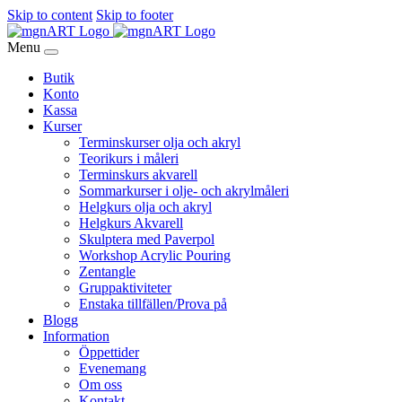
Skip to content
Skip to footer
Menu
Butik
Konto
Kassa
Kurser
Terminskurser olja och akryl
Teorikurs i måleri
Terminskurs akvarell
Sommarkurser i olje- och akrylmåleri
Helgkurs olja och akryl
Helgkurs Akvarell
Skulptera med Paverpol
Workshop Acrylic Pouring
Zentangle
Gruppaktiviteter
Enstaka tillfällen/Prova på
Blogg
Information
Öppettider
Evenemang
Om oss
Kontakt