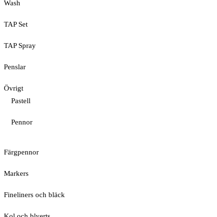
Wash
TAP Set
TAP Spray
Penslar
Övrigt
Pastell
Pennor
Färgpennor
Markers
Fineliners och bläck
Kol och blyerts