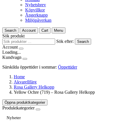
Nyhetsbrev
Köpvillkor
Ångerknapp
Miljöpåverkan
Search
Account
Cart
Menu
Sök produkt
Sök efter:
Search
Account
Loading...
Kundvagn
Särskilda öppettider i sommar:
Öppettider
Home
Akvarellfärg
Rosa Gallery Helkopp
Yellow Ochre (719) – Rosa Gallery Helkopp
Öppna produktkategorier
Produktkategorier
Nyheter