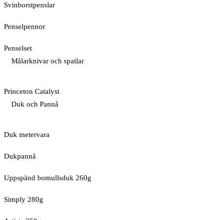
Svinborstpenslar
Penselpennor
Penselset
Målarknivar och spatlar
Princeton Catalyst
Duk och Pannå
Duk metervara
Dukpannå
Uppspänd bomullsduk 260g
Simply 280g