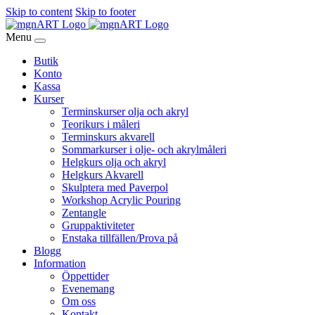
Skip to content
Skip to footer
Menu
Butik
Konto
Kassa
Kurser
Terminskurser olja och akryl
Teorikurs i måleri
Terminskurs akvarell
Sommarkurser i olje- och akrylmåleri
Helgkurs olja och akryl
Helgkurs Akvarell
Skulptera med Paverpol
Workshop Acrylic Pouring
Zentangle
Gruppaktiviteter
Enstaka tillfällen/Prova på
Blogg
Information
Öppettider
Evenemang
Om oss
Kontakt