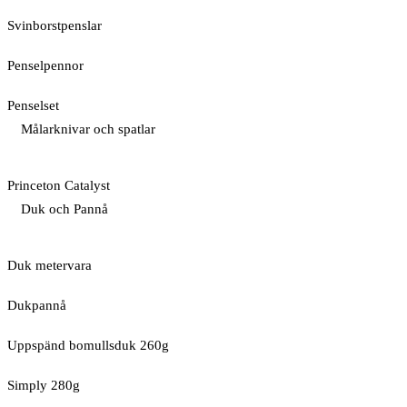
Svinborstpenslar
Penselpennor
Penselset
Målarknivar och spatlar
Princeton Catalyst
Duk och Pannå
Duk metervara
Dukpannå
Uppspänd bomullsduk 260g
Simply 280g