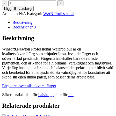
Terre
-
+
Verte
Lägg till i varukorg
Yellow
Artikelnr:
N/A
Kategori:
W&N Professional
Shade
-
Beskrivning
Winsor&Newton
Recensioner
0
Professional
Watercolour
Beskrivning
mängd
Winsor&Newton Professional Watercolour är en
kvalitetsakvarellfärg som erbjuder ljusa, levande färger och
oöverträffad prestanda. Färgerna innehåller bara de renaste
pigmenten, och är kända för sin briljans, varaktighet och färgstyrka.
Varje färg inom detta breda och balanserade spektrum har blivit vald
och bearbetad för att erbjuda största valmöjlighet för konstnärer att
skapa sin egen unika palett, som passar deras arbete bäst.
Färgkarta över alla akvarellfärger
Säkerhetsdatablad för
halvkopp
eller för
tub
Relaterade produkter