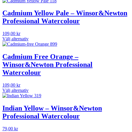
Cadmium Yellow Pale – Winsor&Newton
Professional Watercolour
109,00
kr
Välj alternativ
Den
här
produkten
Cadmium Free Orange –
har
Winsor&Newton Professional
flera
varianter.
Watercolour
De
olika
109,00
kr
alternativen
Välj alternativ
kan
Den
väljas
här
på
produkten
Indian Yellow – Winsor&Newton
produktsidan
har
Professional Watercolour
flera
varianter.
De
79,00
kr