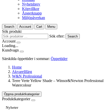
Nyhetsbrev
Köpvillkor
Ångerknapp
Miljöpåverkan
Search
Account
Cart
Menu
Sök produkt
Sök efter:
Search
Account
Loading...
Kundvagn
Särskilda öppettider i sommar:
Öppettider
Home
Akvarellfärg
W&N Professional
Terre Verte Yellow Shade – Winsor&Newton Professional
Watercolour
Öppna produktkategorier
Produktkategorier
Nyheter