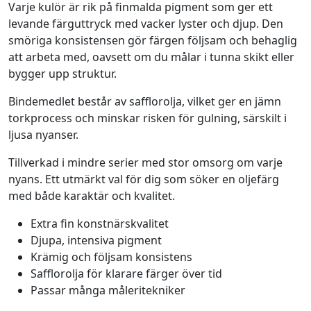
Varje kulör är rik på finmalda pigment som ger ett
4
levande färguttryck med vacker lyster och djup. Den
5
smöriga konsistensen gör färgen följsam och behaglig
-
att arbeta med, oavsett om du målar i tunna skikt eller
S
bygger upp struktur.
e
n
Bindemedlet består av safflorolja, vilket ger en jämn
n
torkprocess och minskar risken för gulning, särskilt i
e
ljusa nyanser.
l
Tillverkad i mindre serier med stor omsorg om varje
i
nyans. Ett utmärkt val för dig som söker en oljefärg
e
med både karaktär och kvalitet.
r
A
Extra fin konstnärskvalitet
r
Djupa, intensiva pigment
t
Krämig och följsam konsistens
i
Safflorolja för klarare färger över tid
s
Passar många måleritekniker
t