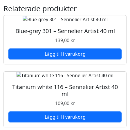
4
Relaterade produkter
0
m
l
m
Blue-grey 301 – Sennelier Artist 40 ml
ä
139,00
kr
n
g
Lägg till i varukorg
d
Titanium white 116 – Sennelier Artist 40
ml
109,00
kr
Lägg till i varukorg