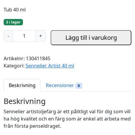
Tub 40 ml
3 i lager
P
-
+
Lägg till i varukorg
e
r
m
Artikelnr:
130411845
a
Kategori:
Sennelier Artist 40 ml
n
e
n
Beskrivning
Recensioner
0
t
g
Beskrivning
r
Sennelier artistoljefärg är ett pålitligt val för dig som vill
e
ha hög kvalitet och en färg som är enkel att arbeta med
e
från första penseldraget.
n
8