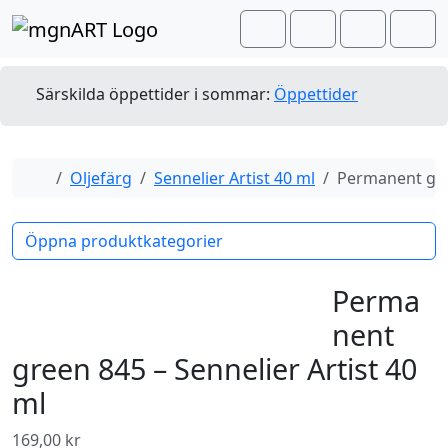
Skip to content
Skip to footer
Cart
Search
Account
Men
Särskilda öppettider i sommar:
Öppettider
Home
Oljefärg
Sennelier Artist 40 ml
Permanent gree
Öppna produktkategorier
Perma
nent
green 845 – Sennelier Artist 40
ml
169,00
kr