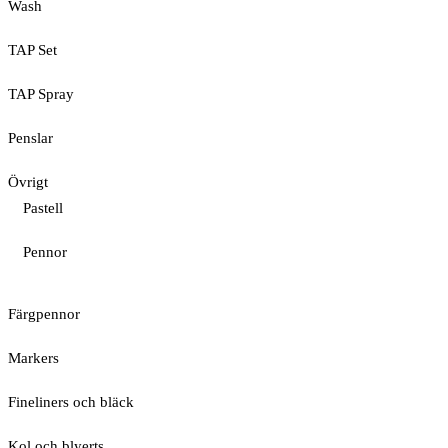
Wash
TAP Set
TAP Spray
Penslar
Övrigt
Pastell
Pennor
Färgpennor
Markers
Fineliners och bläck
Kol och blyerts