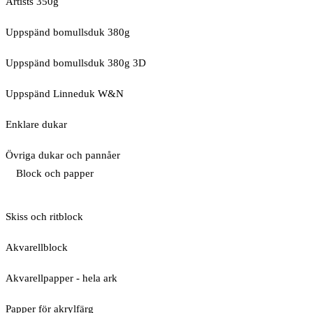
Artists 350g
Uppspänd bomullsduk 380g
Uppspänd bomullsduk 380g 3D
Uppspänd Linneduk W&N
Enklare dukar
Övriga dukar och pannåer
Block och papper
Skiss och ritblock
Akvarellblock
Akvarellpapper - hela ark
Papper för akrylfärg