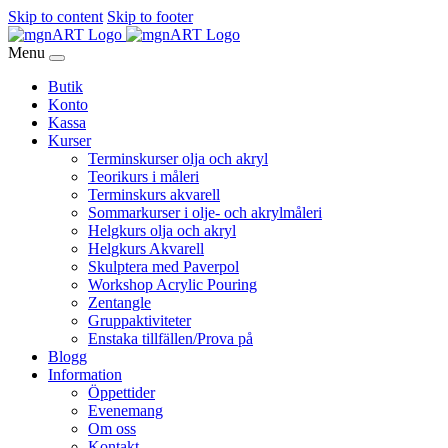
Skip to content
Skip to footer
Menu
Butik
Konto
Kassa
Kurser
Terminskurser olja och akryl
Teorikurs i måleri
Terminskurs akvarell
Sommarkurser i olje- och akrylmåleri
Helgkurs olja och akryl
Helgkurs Akvarell
Skulptera med Paverpol
Workshop Acrylic Pouring
Zentangle
Gruppaktiviteter
Enstaka tillfällen/Prova på
Blogg
Information
Öppettider
Evenemang
Om oss
Kontakt