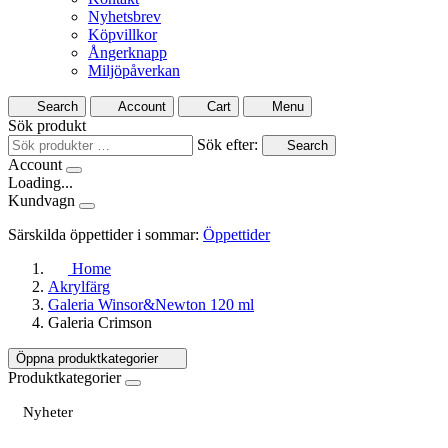
Nyhetsbrev
Köpvillkor
Ångerknapp
Miljöpåverkan
Search
Account
Cart
Menu
Sök produkt
Sök efter:
Search
Account
Loading...
Kundvagn
Särskilda öppettider i sommar:
Öppettider
Home
Akrylfärg
Galeria Winsor&Newton 120 ml
Galeria Crimson
Öppna produktkategorier
Produktkategorier
Nyheter