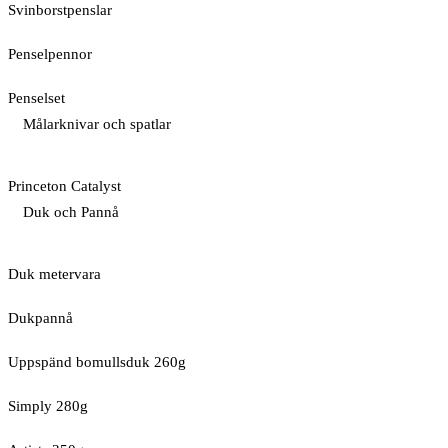
Svinborstpenslar
Penselpennor
Penselset
Målarknivar och spatlar
Princeton Catalyst
Duk och Pannå
Duk metervara
Dukpannå
Uppspänd bomullsduk 260g
Simply 280g