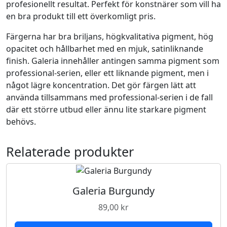
profesionellt resultat. Perfekt för konstnärer som vill ha
n
en bra produkt till ett överkomligt pris.
e
n
Färgerna har bra briljans, högkvalitativa pigment, hög
t
opacitet och hållbarhet med en mjuk, satinliknande
A
finish. Galeria innehåller antingen samma pigment som
l
professional-serien, eller ett liknande pigment, men i
i
något lägre koncentration. Det gör färgen lätt att
z
använda tillsammans med professional-serien i de fall
a
där ett större utbud eller ännu lite starkare pigment
r
behövs.
i
n
Relaterade produkter
C
r
i
m
Galeria Burgundy
s
89,00
kr
o
n