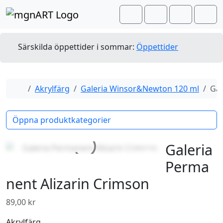
Skip to content
Skip to footer
Cart
Search
Account
Men
Särskilda öppettider i sommar:
Öppettider
Home
Akrylfärg
Galeria Winsor&Newton 120 ml
Gal
Öppna produktkategorier
Galeria
Perma
nent Alizarin Crimson
89,00
kr
Akrylfärg