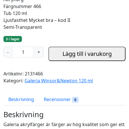
Färgnummer 466
Tub 120 ml
Ljusfasthet Mycket bra – kod II
Semi-Transparent
3 i lager
G
-
+
Lägg till i varukorg
a
l
e
Artikelnr:
2131466
r
Kategori:
Galeria Winsor&Newton 120 ml
i
a
P
Beskrivning
Recensioner
0
e
r
Beskrivning
m
Galeria akrylfärger är färger av hög kvalitet som ger ett
a