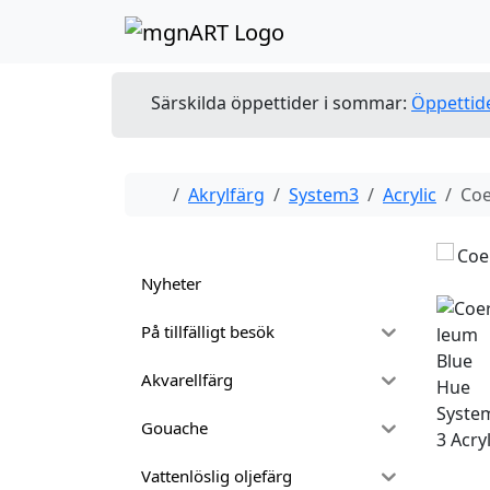
Skip to content
Skip to footer
Särskilda öppettider i sommar:
Öppettid
Home
Akrylfärg
System3
Acrylic
Coe
Nyheter
På tillfälligt besök
Akvarellfärg
Gouache
Vattenlöslig oljefärg