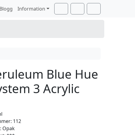
Blogg
Information
Cart
Search
Account
eruleum Blue Hue
ystem 3 Acrylic
ml
mer: 112
t: Opak