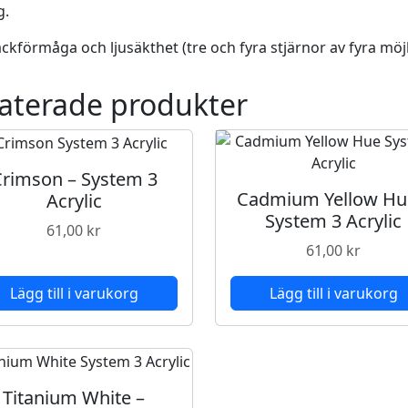
g.
e
-
ckförmåga och ljusäkthet (tre och fyra stjärnor av fyra möjl
S
y
aterade produkter
s
t
e
m
Crimson – System 3
3
Cadmium Yellow Hu
Acrylic
A
System 3 Acrylic
61,00
kr
c
61,00
kr
r
y
Lägg till i varukorg
Lägg till i varukorg
l
i
c
m
ä
Titanium White –