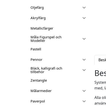
Oljefärg
Akrylfärg
Metallicfärger
Måla Figurspel och
Modeller
Pastell
Pennor
Bes
Bläck, kalligrafi och
Bes
tillbehör
Zentangle
System
med, l
Målarmedier
Alla o
Paverpol
använd