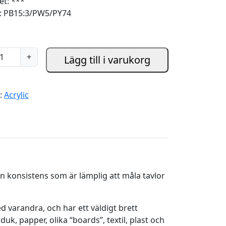
et: ***
: PB15:3/PW5/PY74
+
Lägg till i varukorg
i:
Acrylic
en konsistens som är lämplig att måla tavlor
 varandra, och har ett väldigt brett
 papper, olika “boards”, textil, plast och