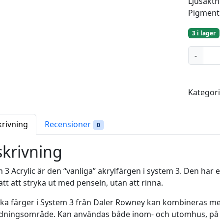
Ljusäkth
Pigment
3 i lager
C
-
o
e
r
Kategor
u
l
e
krivning
Recensioner
0
u
m
krivning
B
l
 3 Acrylic är den “vanliga” akrylfärgen i system 3. Den har 
u
ätt att stryka ut med penseln, utan att rinna.
e
lika färger i System 3 från Daler Rowney kan kombineras med
H
ningsområde. Kan användas både inom- och utomhus, på duk,
u