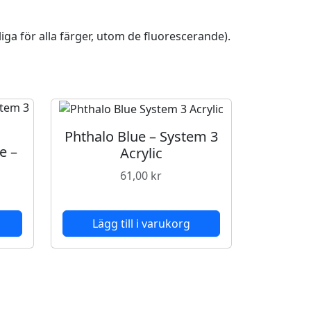
iga för alla färger, utom de fluorescerande).
Phthalo Blue – System 3
e –
Acrylic
61,00
kr
Lägg till i varukorg