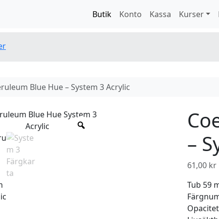
Butik
Konto
Kassa
Kurser
er
ruleum Blue Hue – System 3 Acrylic
Co
– S
61,00
kr
Tub 59 
Färgnum
Opacite