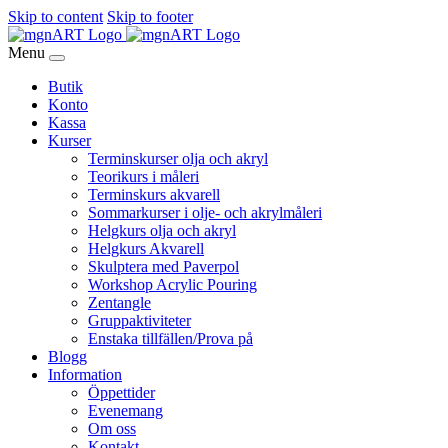
Skip to content
Skip to footer
Menu
Butik
Konto
Kassa
Kurser
Terminskurser olja och akryl
Teorikurs i måleri
Terminskurs akvarell
Sommarkurser i olje- och akrylmåleri
Helgkurs olja och akryl
Helgkurs Akvarell
Skulptera med Paverpol
Workshop Acrylic Pouring
Zentangle
Gruppaktiviteter
Enstaka tillfällen/Prova på
Blogg
Information
Öppettider
Evenemang
Om oss
Kontakt