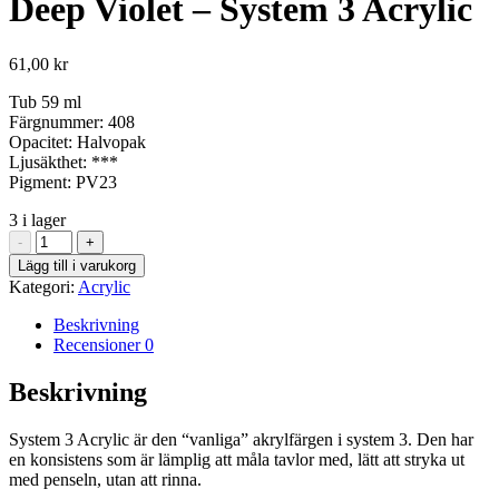
Deep Violet – System 3 Acrylic
61,00
kr
Tub 59 ml
Färgnummer: 408
Opacitet: Halvopak
Ljusäkthet: ***
Pigment: PV23
3 i lager
Deep
-
+
Violet
Lägg till i varukorg
-
Kategori:
Acrylic
System
3
Beskrivning
Acrylic
Recensioner
0
mängd
Beskrivning
System 3 Acrylic är den “vanliga” akrylfärgen i system 3. Den har
en konsistens som är lämplig att måla tavlor med, lätt att stryka ut
med penseln, utan att rinna.