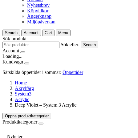
Nyhetsbrev
Köpvillkor
Ångerknapp
Miljöpåverkan
Search
Account
Cart
Menu
Sök produkt
Sök efter:
Search
Account
Loading...
Kundvagn
Särskilda öppettider i sommar:
Öppettider
Home
Akrylfärg
System3
Acrylic
Deep Violet – System 3 Acrylic
Öppna produktkategorier
Produktkategorier
Nyheter