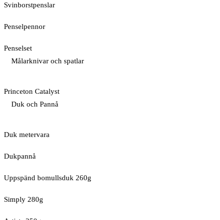
Svinborstpenslar
Penselpennor
Penselset
Målarknivar och spatlar
Princeton Catalyst
Duk och Pannå
Duk metervara
Dukpannå
Uppspänd bomullsduk 260g
Simply 280g