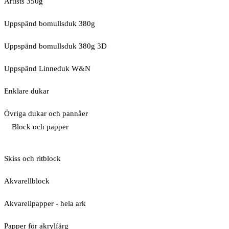
Artists 350g
Uppspänd bomullsduk 380g
Uppspänd bomullsduk 380g 3D
Uppspänd Linneduk W&N
Enklare dukar
Övriga dukar och pannåer
Block och papper
Skiss och ritblock
Akvarellblock
Akvarellpapper - hela ark
Papper för akrylfärg