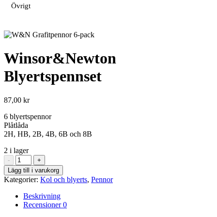
Övrigt
Winsor&Newton
Blyertspennset
87,00
kr
6 blyertspennor
Plåtlåda
2H, HB, 2B, 4B, 6B och 8B
2 i lager
Winsor&Newton
-
+
Blyertspennset
Lägg till i varukorg
mängd
Kategorier:
Kol och blyerts
,
Pennor
Beskrivning
Recensioner
0