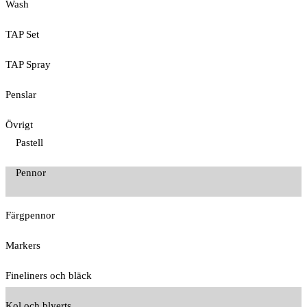
Wash
TAP Set
TAP Spray
Penslar
Övrigt
Pastell
Pennor
Färgpennor
Markers
Fineliners och bläck
Kol och blyerts