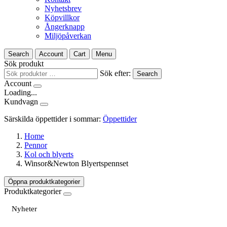
Nyhetsbrev
Köpvillkor
Ångerknapp
Miljöpåverkan
Search
Account
Cart
Menu
Sök produkt
Sök efter:
Search
Account
Loading...
Kundvagn
Särskilda öppettider i sommar:
Öppettider
Home
Pennor
Kol och blyerts
Winsor&Newton Blyertspennset
Öppna produktkategorier
Produktkategorier
Nyheter