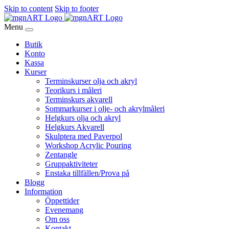
Skip to content
Skip to footer
Menu
Butik
Konto
Kassa
Kurser
Terminskurser olja och akryl
Teorikurs i måleri
Terminskurs akvarell
Sommarkurser i olje- och akrylmåleri
Helgkurs olja och akryl
Helgkurs Akvarell
Skulptera med Paverpol
Workshop Acrylic Pouring
Zentangle
Gruppaktiviteter
Enstaka tillfällen/Prova på
Blogg
Information
Öppettider
Evenemang
Om oss
Kontakt