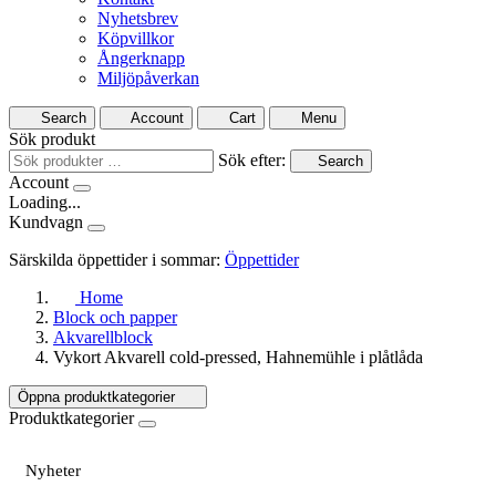
Nyhetsbrev
Köpvillkor
Ångerknapp
Miljöpåverkan
Search
Account
Cart
Menu
Sök produkt
Sök efter:
Search
Account
Loading...
Kundvagn
Särskilda öppettider i sommar:
Öppettider
Home
Block och papper
Akvarellblock
Vykort Akvarell cold-pressed, Hahnemühle i plåtlåda
Öppna produktkategorier
Produktkategorier
Nyheter