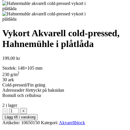
Vykort Akvarell cold-pressed,
Hahnemühle i plåtlåda
199,00
kr
Storlek: 148×105 mm
2
230 g/m
30 ark
Cold-pressed/Fin gräng
Adressrader förtryckt på baksidan
Bomull och cellulosa
2 i lager
Vykort
-
+
Akvarell
Lägg till i varukorg
cold-
Artikelnr:
10650150
Kategori:
Akvarellblock
pressed,