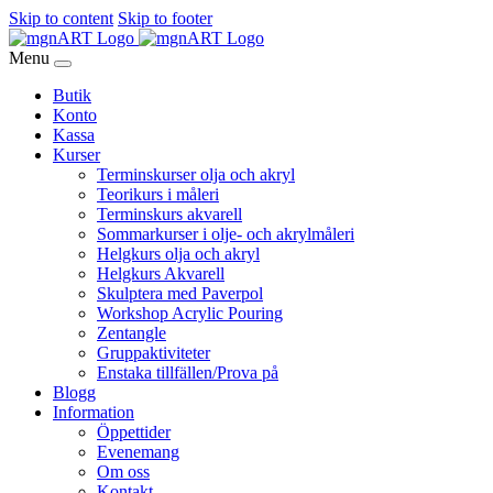
Skip to content
Skip to footer
Menu
Butik
Konto
Kassa
Kurser
Terminskurser olja och akryl
Teorikurs i måleri
Terminskurs akvarell
Sommarkurser i olje- och akrylmåleri
Helgkurs olja och akryl
Helgkurs Akvarell
Skulptera med Paverpol
Workshop Acrylic Pouring
Zentangle
Gruppaktiviteter
Enstaka tillfällen/Prova på
Blogg
Information
Öppettider
Evenemang
Om oss
Kontakt