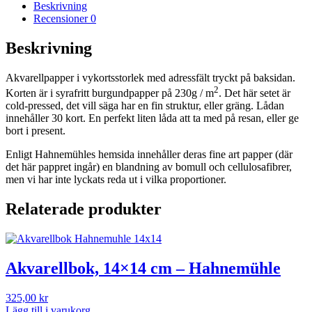
Hahnemühle
Beskrivning
i
Recensioner
0
plåtlåda
mängd
Beskrivning
Akvarellpapper i vykortsstorlek med adressfält tryckt på baksidan.
2
Korten är i syrafritt burgundpapper på 230g / m
. Det här setet är
cold-pressed, det vill säga har en fin struktur, eller gräng. Lådan
innehåller 30 kort. En perfekt liten låda att ta med på resan, eller ge
bort i present.
Enligt Hahnemühles hemsida innehåller deras fine art papper (där
det här pappret ingår) en blandning av bomull och cellulosafibrer,
men vi har inte lyckats reda ut i vilka proportioner.
Relaterade produkter
Akvarellbok, 14×14 cm – Hahnemühle
325,00
kr
Lägg till i varukorg