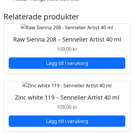
r
t
Relaterade produkter
i
s
t
4
Raw Sienna 208 – Sennelier Artist 40 ml
0
109,00
kr
m
l
Lägg till i varukorg
m
ä
n
g
d
Zinc white 119 – Sennelier Artist 40 ml
109,00
kr
Lägg till i varukorg