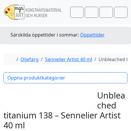
Skip to content
Skip to footer
Cart
Search
Account
Men
Särskilda öppettider i sommar:
Öppettider
Home
Oljefärg
Sennelier Artist 40 ml
Unbleached tit
Öppna produktkategorier
Unblea
ched
titanium 138 – Sennelier Artist
40 ml