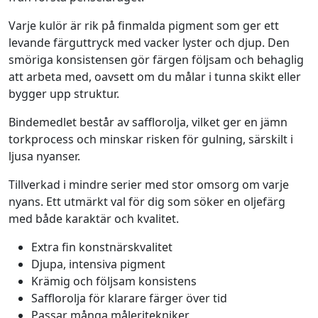
a
n
Varje kulör är rik på finmalda pigment som ger ett
i
levande färguttryck med vacker lyster och djup. Den
u
smöriga konsistensen gör färgen följsam och behaglig
m
att arbeta med, oavsett om du målar i tunna skikt eller
1
bygger upp struktur.
3
8
Bindemedlet består av safflorolja, vilket ger en jämn
-
torkprocess och minskar risken för gulning, särskilt i
S
ljusa nyanser.
e
Tillverkad i mindre serier med stor omsorg om varje
n
nyans. Ett utmärkt val för dig som söker en oljefärg
n
med både karaktär och kvalitet.
e
l
Extra fin konstnärskvalitet
i
Djupa, intensiva pigment
e
Krämig och följsam konsistens
r
Safflorolja för klarare färger över tid
A
Passar många måleritekniker