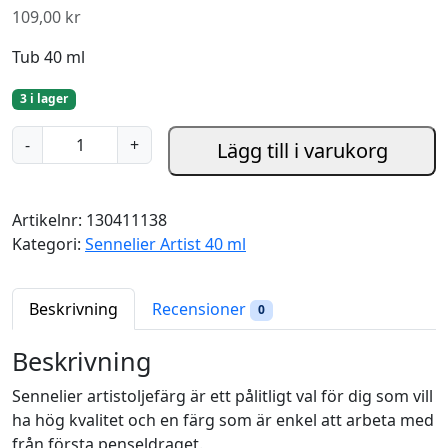
109,00
kr
Tub 40 ml
3 i lager
U
-
+
Lägg till i varukorg
n
b
l
Artikelnr:
130411138
e
Kategori:
Sennelier Artist 40 ml
a
c
h
Beskrivning
Recensioner
0
e
d
Beskrivning
t
Sennelier artistoljefärg är ett pålitligt val för dig som vill
i
ha hög kvalitet och en färg som är enkel att arbeta med
t
från första penseldraget.