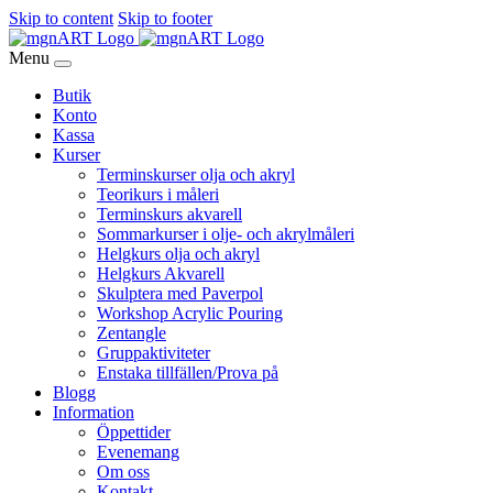
Skip to content
Skip to footer
Menu
Butik
Konto
Kassa
Kurser
Terminskurser olja och akryl
Teorikurs i måleri
Terminskurs akvarell
Sommarkurser i olje- och akrylmåleri
Helgkurs olja och akryl
Helgkurs Akvarell
Skulptera med Paverpol
Workshop Acrylic Pouring
Zentangle
Gruppaktiviteter
Enstaka tillfällen/Prova på
Blogg
Information
Öppettider
Evenemang
Om oss
Kontakt