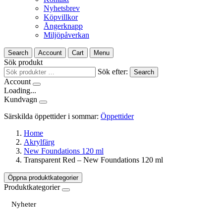
Nyhetsbrev
Köpvillkor
Ångerknapp
Miljöpåverkan
Search
Account
Cart
Menu
Sök produkt
Sök efter:
Search
Account
Loading...
Kundvagn
Särskilda öppettider i sommar:
Öppettider
Home
Akrylfärg
New Foundations 120 ml
Transparent Red – New Foundations 120 ml
Öppna produktkategorier
Produktkategorier
Nyheter