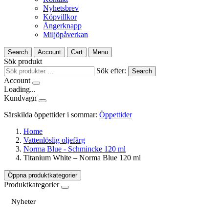
Nyhetsbrev
Köpvillkor
Ångerknapp
Miljöpåverkan
Search
Account
Cart
Menu
Sök produkt
Sök efter:
Search
Account
Loading...
Kundvagn
Särskilda öppettider i sommar:
Öppettider
Home
Vattenlöslig oljefärg
Norma Blue - Schmincke 120 ml
Titanium White – Norma Blue 120 ml
Öppna produktkategorier
Produktkategorier
Nyheter