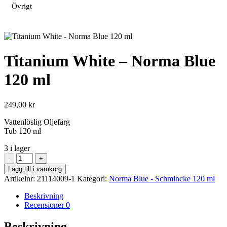
Övrigt
Titanium White – Norma Blue
120 ml
249,00
kr
Vattenlöslig Oljefärg
Tub 120 ml
3 i lager
Titanium
-
+
White
Lägg till i varukorg
-
Artikelnr:
21114009-1
Kategori:
Norma Blue - Schmincke 120 ml
Norma
Blue
Beskrivning
120
Recensioner
0
ml
mängd
Beskrivning