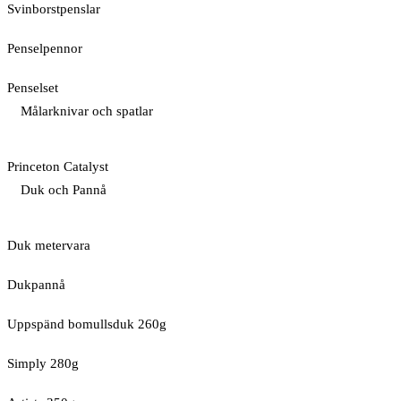
Svinborstpenslar
Penselpennor
Penselset
Målarknivar och spatlar
Princeton Catalyst
Duk och Pannå
Duk metervara
Dukpannå
Uppspänd bomullsduk 260g
Simply 280g