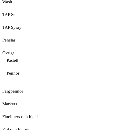
Wash
TAP Set
TAP Spray
Penslar
Övrigt
Pastell
Pennor
Färgpennor
Markers
Fineliners och bläck
Kol och blyerts