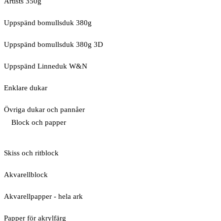
Artists 350g
Uppspänd bomullsduk 380g
Uppspänd bomullsduk 380g 3D
Uppspänd Linneduk W&N
Enklare dukar
Övriga dukar och pannåer
Block och papper
Skiss och ritblock
Akvarellblock
Akvarellpapper - hela ark
Papper för akrylfärg