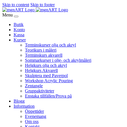
Skip to content
Skip to footer
Menu
Butik
Konto
Kassa
Kurser
Terminskurser olja och akryl
Teorikurs i måleri
Terminskurs akvarell
Sommarkurser i olje- och akrylmåleri
Helgkurs olja och akryl
Helgkurs Akvarell
Skulptera med Paverpol
Workshop Acrylic Pouring
Zentangle
Gruppaktiviteter
Enstaka tillfällen/Prova på
Blogg
Information
Öppettider
Evenemang
Om oss
Kontakt