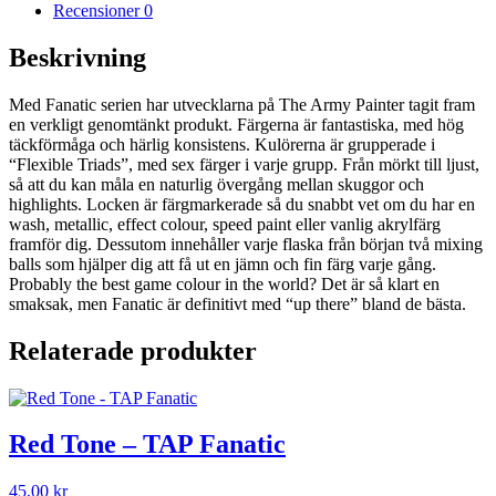
mängd
Recensioner
0
Beskrivning
Med Fanatic serien har utvecklarna på The Army Painter tagit fram
en verkligt genomtänkt produkt. Färgerna är fantastiska, med hög
täckförmåga och härlig konsistens. Kulörerna är grupperade i
“Flexible Triads”, med sex färger i varje grupp. Från mörkt till ljust,
så att du kan måla en naturlig övergång mellan skuggor och
highlights. Locken är färgmarkerade så du snabbt vet om du har en
wash, metallic, effect colour, speed paint eller vanlig akrylfärg
framför dig. Dessutom innehåller varje flaska från början två mixing
balls som hjälper dig att få ut en jämn och fin färg varje gång.
Probably the best game colour in the world? Det är så klart en
smaksak, men Fanatic är definitivt med “up there” bland de bästa.
Relaterade produkter
Red Tone – TAP Fanatic
45,00
kr