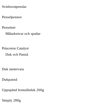
Svinborstpenslar
Penselpennor
Penselset
Målarknivar och spatlar
Princeton Catalyst
Duk och Pannå
Duk metervara
Dukpannå
Uppspänd bomullsduk 260g
Simply 280g