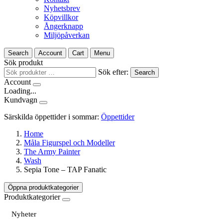
Nyhetsbrev
Köpvillkor
Ångerknapp
Miljöpåverkan
Search
Account
Cart
Menu
Sök produkt
Sök efter:
Search
Account
Loading...
Kundvagn
Särskilda öppettider i sommar:
Öppettider
Home
Måla Figurspel och Modeller
The Army Painter
Wash
Sepia Tone – TAP Fanatic
Öppna produktkategorier
Produktkategorier
Nyheter