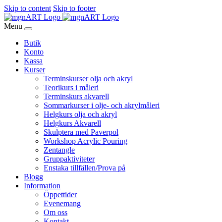
Skip to content
Skip to footer
Menu
Butik
Konto
Kassa
Kurser
Terminskurser olja och akryl
Teorikurs i måleri
Terminskurs akvarell
Sommarkurser i olje- och akrylmåleri
Helgkurs olja och akryl
Helgkurs Akvarell
Skulptera med Paverpol
Workshop Acrylic Pouring
Zentangle
Gruppaktiviteter
Enstaka tillfällen/Prova på
Blogg
Information
Öppettider
Evenemang
Om oss
Kontakt