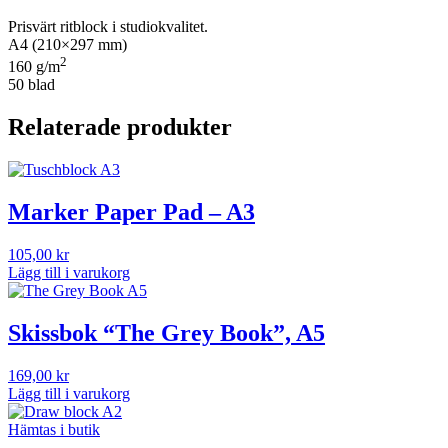
Prisvärt ritblock i studiokvalitet.
A4 (210×297 mm)
2
160 g/m
50 blad
Relaterade produkter
Marker Paper Pad – A3
105,00
kr
Lägg till i varukorg
Skissbok “The Grey Book”, A5
169,00
kr
Lägg till i varukorg
Hämtas i butik