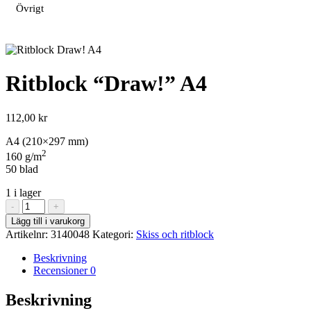
Övrigt
Ritblock “Draw!” A4
112,00
kr
A4 (210×297 mm)
2
160 g/m
50 blad
1 i lager
Ritblock
-
+
"Draw!"
Lägg till i varukorg
A4
Artikelnr:
3140048
Kategori:
Skiss och ritblock
mängd
Beskrivning
Recensioner
0
Beskrivning