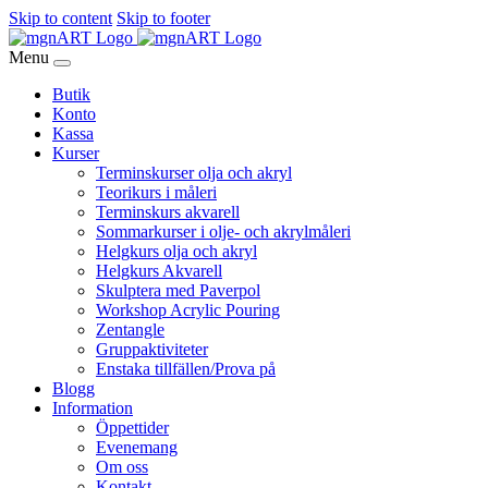
Skip to content
Skip to footer
Menu
Butik
Konto
Kassa
Kurser
Terminskurser olja och akryl
Teorikurs i måleri
Terminskurs akvarell
Sommarkurser i olje- och akrylmåleri
Helgkurs olja och akryl
Helgkurs Akvarell
Skulptera med Paverpol
Workshop Acrylic Pouring
Zentangle
Gruppaktiviteter
Enstaka tillfällen/Prova på
Blogg
Information
Öppettider
Evenemang
Om oss
Kontakt