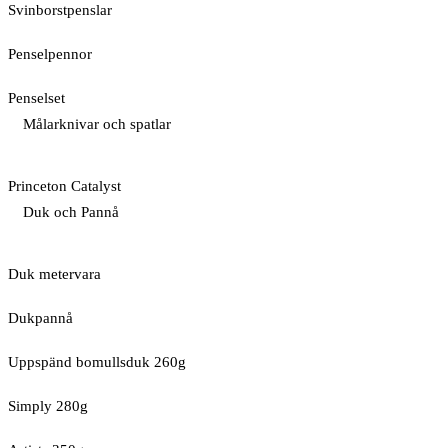
Svinborstpenslar
Penselpennor
Penselset
Målarknivar och spatlar
Princeton Catalyst
Duk och Pannå
Duk metervara
Dukpannå
Uppspänd bomullsduk 260g
Simply 280g