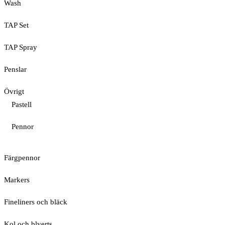
Wash
TAP Set
TAP Spray
Penslar
Övrigt
Pastell
Pennor
Färgpennor
Markers
Fineliners och bläck
Kol och blyerts