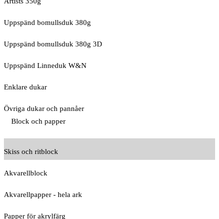
Artists 350g
Uppspänd bomullsduk 380g
Uppspänd bomullsduk 380g 3D
Uppspänd Linneduk W&N
Enklare dukar
Övriga dukar och pannåer
Block och papper
Skiss och ritblock
Akvarellblock
Akvarellpapper - hela ark
Papper för akrylfärg