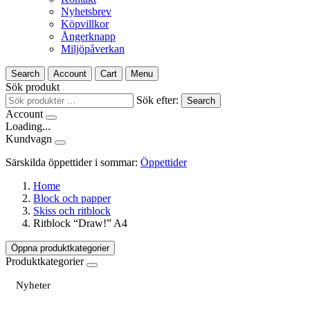
Nyhetsbrev
Köpvillkor
Ångerknapp
Miljöpåverkan
Search
Account
Cart
Menu
Sök produkt
Sök efter:
Search
Account
Loading...
Kundvagn
Särskilda öppettider i sommar:
Öppettider
Home
Block och papper
Skiss och ritblock
Ritblock “Draw!” A4
Öppna produktkategorier
Produktkategorier
Nyheter