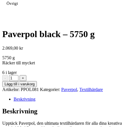
Övrigt
Paverpol black – 5750 g
2.069,00
kr
5750 g
Räcker till mycket
6 i lager
Paverpol
-
+
black
Lägg till i varukorg
-
Artikelnr:
PPOL081
Kategorier:
Paverpol
,
Textilhärdare
5750
g
Beskrivning
mängd
Beskrivning
Upptäck Paverpol, den ultimata textilhärdaren för alla dina kreativa