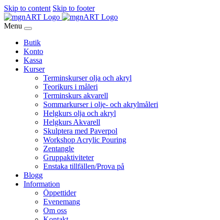
Skip to content
Skip to footer
Menu
Butik
Konto
Kassa
Kurser
Terminskurser olja och akryl
Teorikurs i måleri
Terminskurs akvarell
Sommarkurser i olje- och akrylmåleri
Helgkurs olja och akryl
Helgkurs Akvarell
Skulptera med Paverpol
Workshop Acrylic Pouring
Zentangle
Gruppaktiviteter
Enstaka tillfällen/Prova på
Blogg
Information
Öppettider
Evenemang
Om oss
Kontakt