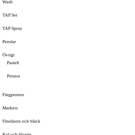
Wash
TAP Set
TAP Spray
Penslar
Övrigt
Pastell
Pennor
Färgpennor
Markers
Fineliners och bläck
Kol och blyerts