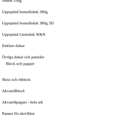
Artists 350g
Uppspänd bomullsduk 380g
Uppspänd bomullsduk 380g 3D
Uppspänd Linneduk W&N
Enklare dukar
Övriga dukar och pannåer
Block och papper
Skiss och ritblock
Akvarellblock
Akvarellpapper - hela ark
Papper för akrylfärg