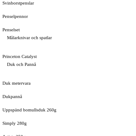
Svinborstpenslar
Penselpennor
Penselset
Målarknivar och spatlar
Princeton Catalyst
Duk och Pannå
Duk metervara
Dukpannå
Uppspänd bomullsduk 260g
Simply 280g