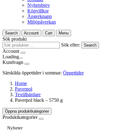
Nyhetsbrev
Köpvillkor
Ångerknapp
Miljöpåverkan
Search
Account
Cart
Menu
Sök produkt
Sök efter:
Search
Account
Loading...
Kundvagn
Särskilda öppettider i sommar:
Öppettider
Home
Paverpol
Textilhärdare
Paverpol black – 5750 g
Öppna produktkategorier
Produktkategorier
Nyheter