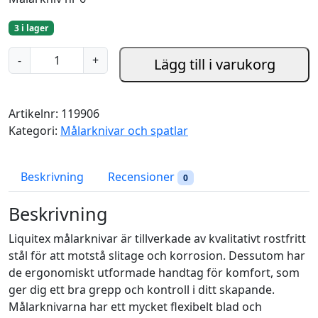
3 i lager
L
-
+
Lägg till i varukorg
i
q
u
Artikelnr:
119906
i
Kategori:
Målarknivar och spatlar
t
e
x
Beskrivning
Recensioner
0
M
å
Beskrivning
l
Liquitex målarknivar är tillverkade av kvalitativt rostfritt
a
stål för att motstå slitage och korrosion. Dessutom har
r
de ergonomiskt utformade handtag för komfort, som
k
ger dig ett bra grepp och kontroll i ditt skapande.
n
Målarknivarna har ett mycket flexibelt blad och
i