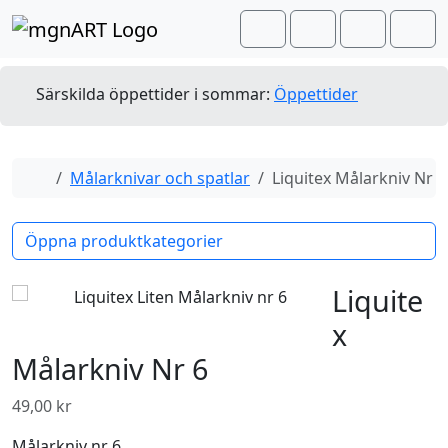
Skip to content
Skip to footer
Cart
Search
Account
Men
Särskilda öppettider i sommar:
Öppettider
Home
Målarknivar och spatlar
Liquitex Målarkniv Nr 6
Öppna produktkategorier
Liquite
x
Målarkniv Nr 6
49,00
kr
Målarkniv nr 6