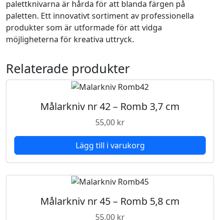
palettknivarna är hårda för att blanda färgen på
v
paletten. Ett innovativt sortiment av professionella
N
produkter som är utformade för att vidga
r
möjligheterna för kreativa uttryck.
6
m
ä
Relaterade produkter
n
g
d
Målarkniv nr 42 – Romb 3,7 cm
55,00
kr
Lägg till i varukorg
Målarkniv nr 45 – Romb 5,8 cm
55,00
kr