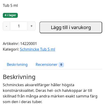
Tub 5 ml
4 i lager
I
-
+
Lägg till i varukorg
n
d
i
Artikelnr:
14220001
a
Kategori:
Schmincke Tub 5 ml
n
Y
e
Beskrivning
Recensioner
0
l
l
Beskrivning
o
Schminckes akvarellfärger håller högsta
w
konstnärskvalitet. Deras hel- och halvkoppar är till
-
skillnad från många andra märken exakt samma färg
T
som den i deras tuber.
u