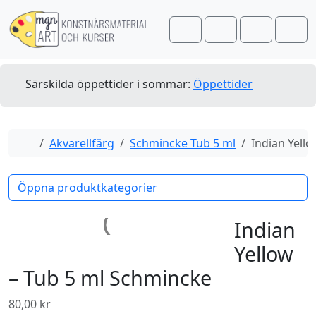
Skip to content
Skip to footer
Cart
Search
Account
Men
Särskilda öppettider i sommar:
Öppettider
Home
Akvarellfärg
Schmincke Tub 5 ml
Indian Yell
Öppna produktkategorier
Indian
Yellow
– Tub 5 ml Schmincke
80,00
kr