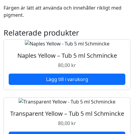
b
Färgen är lätt att använda och innehåller rikligt med
5
pigment.
m
l
Relaterade produkter
S
c
h
m
Naples Yellow – Tub 5 ml Schmincke
i
80,00
kr
n
c
Lägg till i varukorg
k
e
m
ä
n
Transparent Yellow – Tub 5 ml Schmincke
g
80,00
kr
d