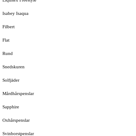
Liquitex Freestyle
Isabey Isaqua
Filbert
Flat
Rund
Snedskuren
Solfjäder
Mårdhårspenslar
Sapphire
Oxhårspenslar
Svinborstpenslar