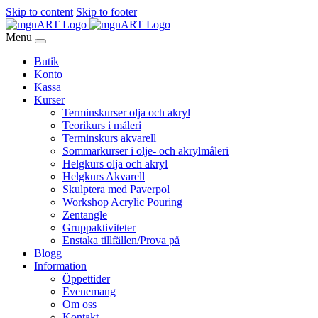
Skip to content
Skip to footer
Menu
Butik
Konto
Kassa
Kurser
Terminskurser olja och akryl
Teorikurs i måleri
Terminskurs akvarell
Sommarkurser i olje- och akrylmåleri
Helgkurs olja och akryl
Helgkurs Akvarell
Skulptera med Paverpol
Workshop Acrylic Pouring
Zentangle
Gruppaktiviteter
Enstaka tillfällen/Prova på
Blogg
Information
Öppettider
Evenemang
Om oss
Kontakt