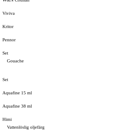
W&N Cotman
Viviva
Kritor
Pennor
Set
Gouache
Set
Aquafine 15 ml
Aquafine 38 ml
Himi
Vattenlöslig oljefärg