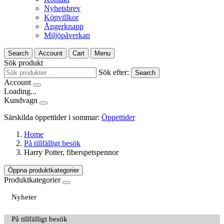
Nyhetsbrev
Köpvillkor
Ångerknapp
Miljöpåverkan
Search
Account
Cart
Menu
Sök produkt
Sök efter:
Search
Account
Loading...
Kundvagn
Särskilda öppettider i sommar:
Öppettider
Home
På tillfälligt besök
Harry Potter, fiberspetspennor
Öppna produktkategorier
Produktkategorier
Nyheter
På tillfälligt besök