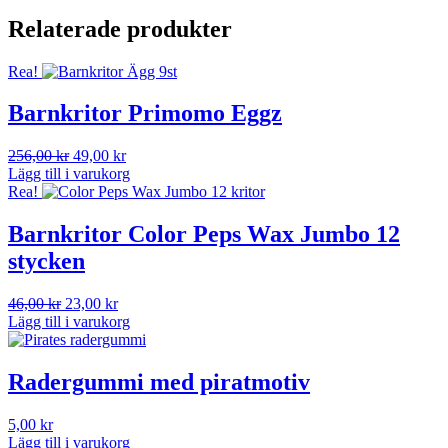
Relaterade produkter
Rea!
Barnkritor Primomo Eggz
Det
Det
256,00
kr
49,00
kr
ursprungliga
nuvarande
Lägg till i varukorg
priset
priset
Rea!
var:
är:
256,00 kr.
49,00 kr.
Barnkritor Color Peps Wax Jumbo 12
stycken
Det
Det
46,00
kr
23,00
kr
ursprungliga
nuvarande
Lägg till i varukorg
priset
priset
var:
är:
46,00 kr.
23,00 kr.
Radergummi med piratmotiv
5,00
kr
Lägg till i varukorg