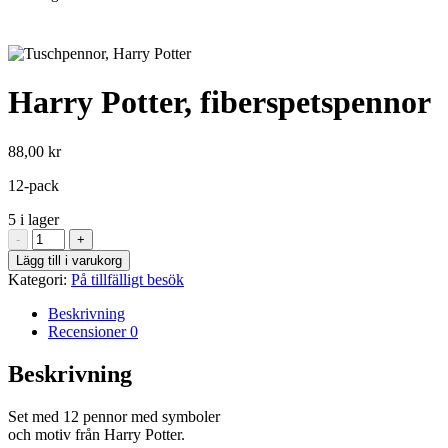
Harry Potter, fiberspetspennor
88,00
kr
12-pack
5 i lager
Harry
-
+
Potter,
Lägg till i varukorg
fiberspetspennor
Kategori:
På tillfälligt besök
mängd
Beskrivning
Recensioner
0
Beskrivning
Set med 12 pennor med symboler
och motiv från Harry Potter.