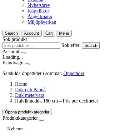
Nyhetsbrev
Köpvillkor
Ångerknapp
Miljöpåverkan
Search
Account
Cart
Menu
Sök produkt
Sök efter:
Search
Account
Loading...
Kundvagn
Särskilda öppettider i sommar:
Öppettider
Home
Duk och Pannå
Duk metervara
Halvlinneduk 160 cm – Pris per decimeter
Öppna produktkategorier
Produktkategorier
Nyheter