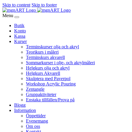
Skip to content
Skip to footer
Menu
Butik
Konto
Kassa
Kurser
Terminskurser olja och akryl
Teorikurs i måleri
Terminskurs akvarell
Sommarkurser i olje- och akrylmåleri
Helgkurs olja och akryl
Helgkurs Akvarell
Skulptera med Paverpol
Workshop Acrylic Pouring
Zentangle
Gruppaktiviteter
Enstaka tillfällen/Prova på
Blogg
Information
Öppettider
Evenemang
Om oss
Kontakt