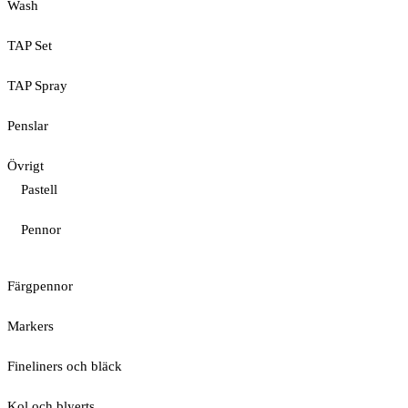
Wash
TAP Set
TAP Spray
Penslar
Övrigt
Pastell
Pennor
Färgpennor
Markers
Fineliners och bläck
Kol och blyerts