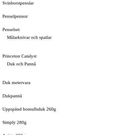
Svinborstpenslar
Penselpennor
Penselset
Målarknivar och spatlar
Princeton Catalyst
Duk och Pannå
Duk metervara
Dukpannå
Uppspänd bomullsduk 260g
Simply 280g