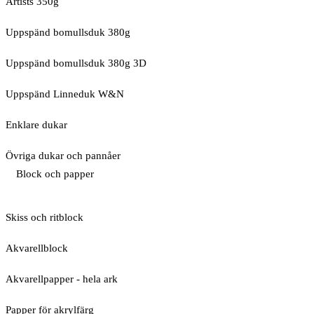
Artists 350g
Uppspänd bomullsduk 380g
Uppspänd bomullsduk 380g 3D
Uppspänd Linneduk W&N
Enklare dukar
Övriga dukar och pannåer
Block och papper
Skiss och ritblock
Akvarellblock
Akvarellpapper - hela ark
Papper för akrylfärg