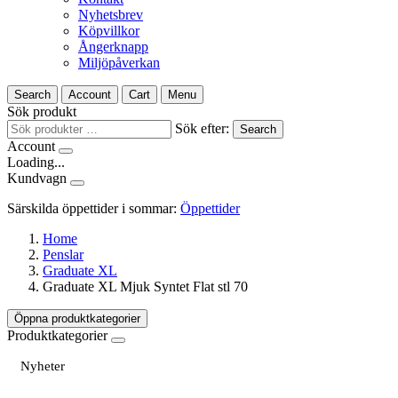
Nyhetsbrev
Köpvillkor
Ångerknapp
Miljöpåverkan
Search
Account
Cart
Menu
Sök produkt
Sök efter:
Search
Account
Loading...
Kundvagn
Särskilda öppettider i sommar:
Öppettider
Home
Penslar
Graduate XL
Graduate XL Mjuk Syntet Flat stl 70
Öppna produktkategorier
Produktkategorier
Nyheter