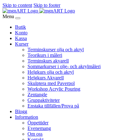
Skip to content
Skip to footer
Menu
Butik
Konto
Kassa
Kurser
Terminskurser olja och akryl
Teorikurs i måleri
Terminskurs akvarell
Sommarkurser i olje- och akrylmåleri
Helgkurs olja och akryl
Helgkurs Akvarell
Skulptera med Paverpol
Workshop Acrylic Pouring
Zentangle
Gruppaktiviteter
Enstaka tillfällen/Prova på
Blogg
Information
Öppettider
Evenemang
Om oss
Kontakt