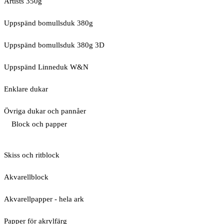
Artists 350g
Uppspänd bomullsduk 380g
Uppspänd bomullsduk 380g 3D
Uppspänd Linneduk W&N
Enklare dukar
Övriga dukar och pannåer
Block och papper
Skiss och ritblock
Akvarellblock
Akvarellpapper - hela ark
Papper för akrylfärg