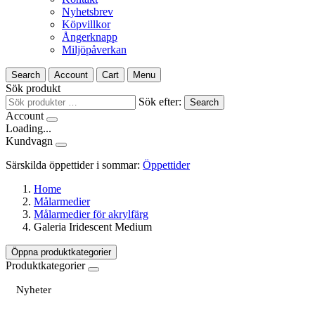
Nyhetsbrev
Köpvillkor
Ångerknapp
Miljöpåverkan
Search
Account
Cart
Menu
Sök produkt
Sök efter:
Search
Account
Loading...
Kundvagn
Särskilda öppettider i sommar:
Öppettider
Home
Målarmedier
Målarmedier för akrylfärg
Galeria Iridescent Medium
Öppna produktkategorier
Produktkategorier
Nyheter