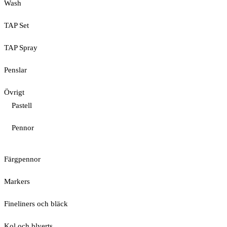
Wash
TAP Set
TAP Spray
Penslar
Övrigt
Pastell
Pennor
Färgpennor
Markers
Fineliners och bläck
Kol och blyerts