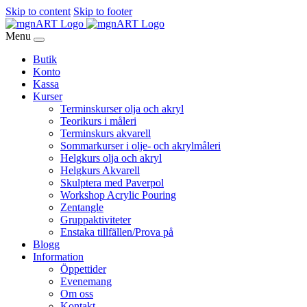
Skip to content
Skip to footer
Menu
Butik
Konto
Kassa
Kurser
Terminskurser olja och akryl
Teorikurs i måleri
Terminskurs akvarell
Sommarkurser i olje- och akrylmåleri
Helgkurs olja och akryl
Helgkurs Akvarell
Skulptera med Paverpol
Workshop Acrylic Pouring
Zentangle
Gruppaktiviteter
Enstaka tillfällen/Prova på
Blogg
Information
Öppettider
Evenemang
Om oss
Kontakt