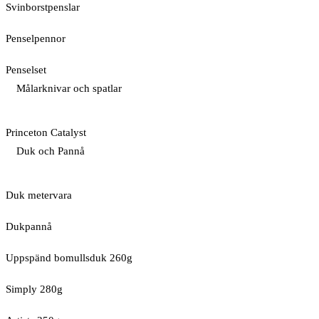
Svinborstpenslar
Penselpennor
Penselset
Målarknivar och spatlar
Princeton Catalyst
Duk och Pannå
Duk metervara
Dukpannå
Uppspänd bomullsduk 260g
Simply 280g