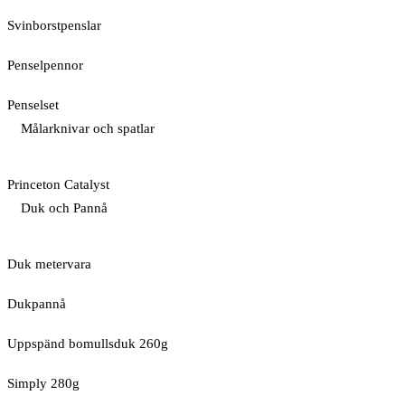
Svinborstpenslar
Penselpennor
Penselset
Målarknivar och spatlar
Princeton Catalyst
Duk och Pannå
Duk metervara
Dukpannå
Uppspänd bomullsduk 260g
Simply 280g