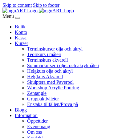
Skip to content
Skip to footer
Menu
Butik
Konto
Kassa
Kurser
Terminskurser olja och akryl
Teorikurs i måleri
Terminskurs akvarell
Sommarkurser i olje- och akrylmåleri
Helgkurs olja och akryl
Helgkurs Akvarell
Skulptera med Paverpol
Workshop Acrylic Pouring
Zentangle
Gruppaktiviteter
Enstaka tillfällen/Prova på
Blogg
Information
Öppettider
Evenemang
Om oss
Kontakt