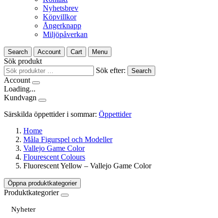
Nyhetsbrev
Köpvillkor
Ångerknapp
Miljöpåverkan
Search
Account
Cart
Menu
Sök produkt
Sök efter:
Search
Account
Loading...
Kundvagn
Särskilda öppettider i sommar:
Öppettider
Home
Måla Figurspel och Modeller
Vallejo Game Color
Flourescent Colours
Fluorescent Yellow – Vallejo Game Color
Öppna produktkategorier
Produktkategorier
Nyheter