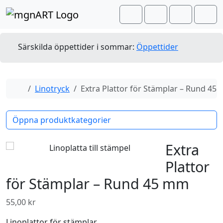
Skip to content
Skip to footer
Cart
Search
Account
Men
Särskilda öppettider i sommar:
Öppettider
Home
Linotryck
Extra Plattor för Stämplar – Rund 45
Öppna produktkategorier
Extra
Plattor
för Stämplar – Rund 45 mm
55,00
kr
Linoplattor för stämplar