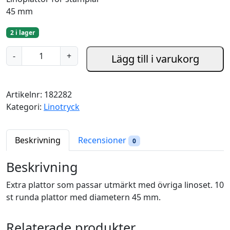
45 mm
2 i lager
E
-
+
Lägg till i varukorg
x
t
r
Artikelnr:
182282
a
Kategori:
Linotryck
P
l
a
Beskrivning
Recensioner
0
t
t
Beskrivning
o
Extra plattor som passar utmärkt med övriga linoset. 10
r
st runda plattor med diametern 45 mm.
f
ö
r
Relaterade produkter