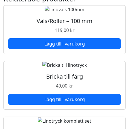
S
t
ä
Vals/Roller – 100 mm
m
119,00
kr
p
l
Lägg till i varukorg
a
r
-
R
u
Bricka till färg
n
49,00
kr
d
4
Lägg till i varukorg
5
m
m
m
ä