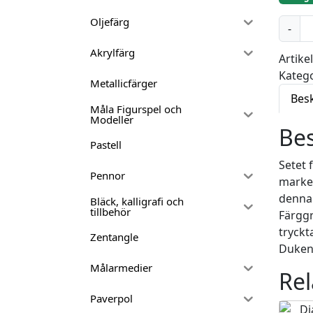
Oljefärg
D
-
i
Akrylfärg
a
Artike
m
Katego
Metallicfärger
o
Bes
n
Måla Figurspel och
Modeller
d
Bes
p
Pastell
a
Setet 
i
Pennor
marker
n
denna 
Bläck, kalligrafi och
t
tillbehör
Färggr
i
tryckt
Zentangle
n
Dukens
g
Målarmedier
Rel
s
e
Paverpol
t