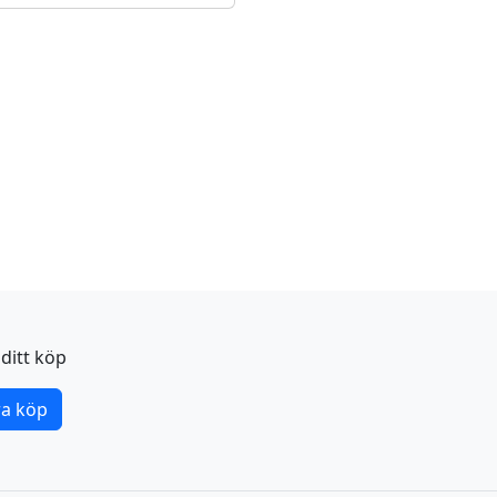
ditt köp
a köp