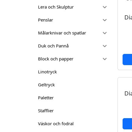
-
Lera och Skulptur
F
Di
j
Penslar
ä
Målarknivar och spatlar
r
i
Duk och Pannå
l
2
Block och papper
0
x
Linotryck
2
0
Geltryck
c
Di
m
Paletter
m
Stafflier
ä
n
Väskor och fodral
g