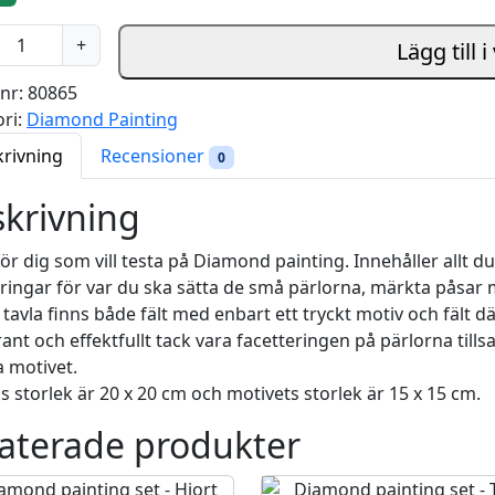
+
Lägg till 
lnr:
80865
ri:
Diamond Painting
krivning
Recensioner
0
krivning
för dig som vill testa på Diamond painting. Innehåller allt
ingar för var du ska sätta de små pärlorna, märkta påsar m
tavla finns både fält med enbart ett tryckt motiv och fält dä
ant och effektfullt tack vara facetteringen på pärlorna t
a motivet.
 storlek är 20 x 20 cm och motivets storlek är 15 x 15 cm.
aterade produkter