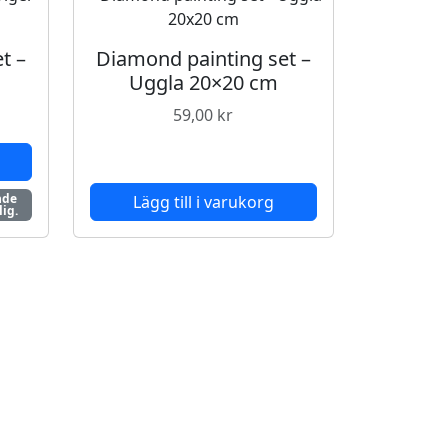
t –
Diamond painting set –
Uggla 20×20 cm
59,00
kr
nde
Lägg till i varukorg
lig.