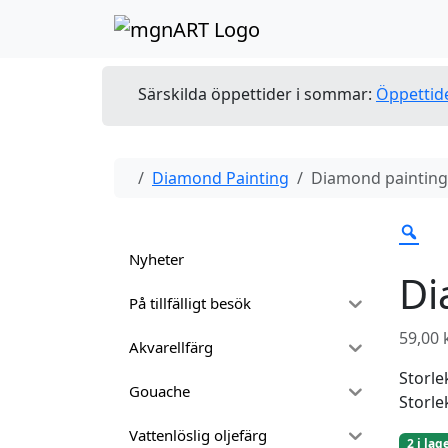
Skip to content
Skip to footer
Särskilda öppettider i sommar:
Öppettid
Home
Diamond Painting
Diamond painting 
Nyheter
Di
På tillfälligt besök
59,00
Akvarellfärg
Storle
Gouache
Storle
Vattenlöslig oljefärg
2 i lag