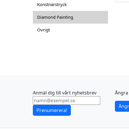
d
Konstnärstryck
Diamond Painting
Övrigt
Anmäl dig till vårt nyhetsbrev
Ångra 
Ångr
Prenumerera!