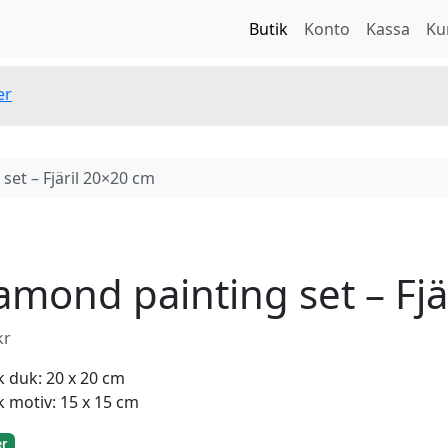
Butik
Konto
Kassa
Ku
er
set – Fjäril 20×20 cm
amond painting set – Fjä
kr
k duk: 20 x 20 cm
k motiv: 15 x 15 cm
er