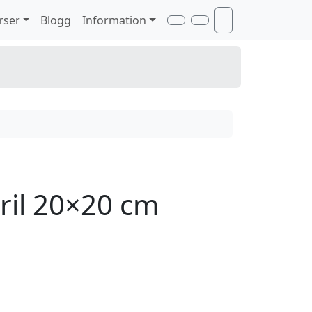
rser
Blogg
Information
Search
Account
Cart
ril 20×20 cm