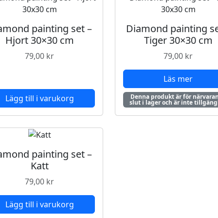
amond painting set –
Diamond painting se
Hjort 30×30 cm
Tiger 30×30 cm
79,00
kr
79,00
kr
Läs mer
Denna produkt är för närvara
Lägg till i varukorg
slut i lager och är inte tillgäng
amond painting set –
Katt
79,00
kr
Lägg till i varukorg