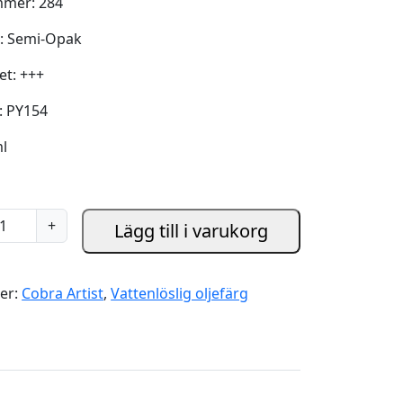
mer: 284
t: Semi-Opak
et: +++
: PY154
ml
+
Lägg till i varukorg
er:
Cobra Artist
,
Vattenlöslig oljefärg