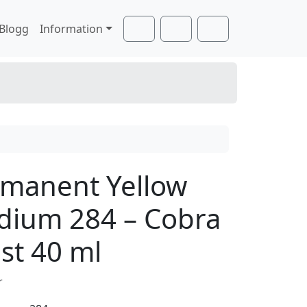
Blogg
Information
Cart
Search
Account
manent Yellow
ium 284 – Cobra
ist 40 ml
r