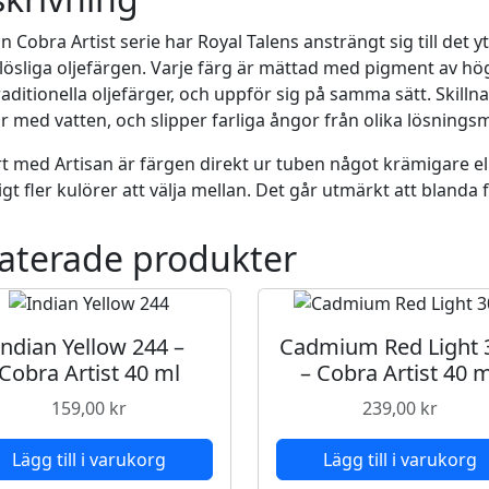
Y
e
n Cobra Artist serie har Royal Talens ansträngt sig till det y
l
lösliga oljefärgen. Varje färg är mättad med pigment av hö
l
aditionella oljefärger, och uppför sig på samma sätt. Skill
o
r med vatten, och slipper farliga ångor från olika lösnings
w
t med Artisan är färgen direkt ur tuben något krämigare el
M
igt fler kulörer att välja mellan. Det går utmärkt att bland
e
d
aterade produkter
i
u
m
2
Indian Yellow 244 –
Cadmium Red Light 
8
Cobra Artist 40 ml
– Cobra Artist 40 
4
-
159,00
kr
239,00
kr
C
o
Lägg till i varukorg
Lägg till i varukorg
b