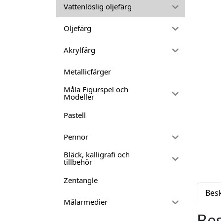
Vattenlöslig oljefärg
Oljefärg
Akrylfärg
Metallicfärger
Måla Figurspel och
Modeller
Pastell
Pennor
Bläck, kalligrafi och
tillbehör
Zentangle
Bes
Målarmedier
Bes