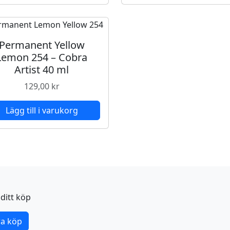
r
a
A
Permanent Yellow
r
Lemon 254 – Cobra
t
Artist 40 ml
i
s
129,00
kr
t
4
Lägg till i varukorg
0
m
l
m
ä
n
g
ditt köp
d
a köp