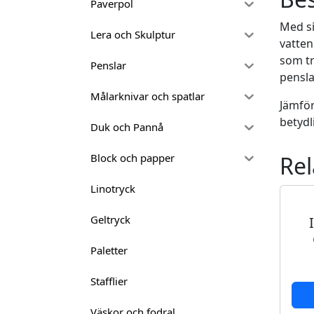
Paverpol
Med si
Lera och Skulptur
vatten
som tr
Penslar
pensla
Målarknivar och spatlar
Jämför
betydl
Duk och Pannå
Rel
Block och papper
Linotryck
Geltryck
Paletter
Stafflier
Väskor och fodral