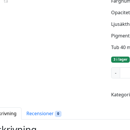
Färgnum
Opacite
Ljusäkth
Pigment
Tub 40 
3 i lager
P
-
e
r
m
Kategori
a
n
e
krivning
Recensioner
0
n
t
krivning