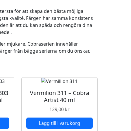
ttersta för att skapa den bästa möjliga
gsta kvalité. Färgen har samma konsistens
naden är att du kan späda och rengöra dina
medel.
ler mjukare. Cobraserien innehåller
a färger från bägge serierna om du önskar.
303
Vermilion 311 – Cobra
ml
Artist 40 ml
129,00
kr
Lägg till i varukorg