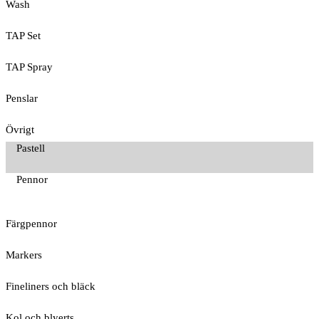
Wash
TAP Set
TAP Spray
Penslar
Övrigt
Pastell
Pennor
Färgpennor
Markers
Fineliners och bläck
Kol och blyerts