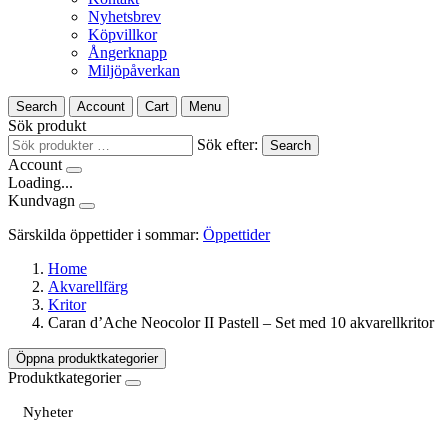
Nyhetsbrev
Köpvillkor
Ångerknapp
Miljöpåverkan
Search
Account
Cart
Menu
Sök produkt
Sök efter:
Search
Account
Loading...
Kundvagn
Särskilda öppettider i sommar:
Öppettider
Home
Akvarellfärg
Kritor
Caran d’Ache Neocolor II Pastell – Set med 10 akvarellkritor
Öppna produktkategorier
Produktkategorier
Nyheter