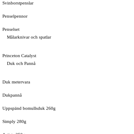
Svinborstpenslar
Penselpennor
Penselset
Målarknivar och spatlar
Princeton Catalyst
Duk och Pannå
Duk metervara
Dukpannå
Uppspänd bomullsduk 260g
Simply 280g