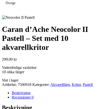
Övrigt
Caran d’Ache Neocolor II
Pastell – Set med 10
akvarellkritor
299,00
kr
Vattenlösliga vaxkritor
10 olika färger
Slut i lager
Artikelnr:
7500918
Kategorier:
Akvarellfärg
,
Kritor
,
Pastell
Beskrivning
Recensioner
0
Beskrivning