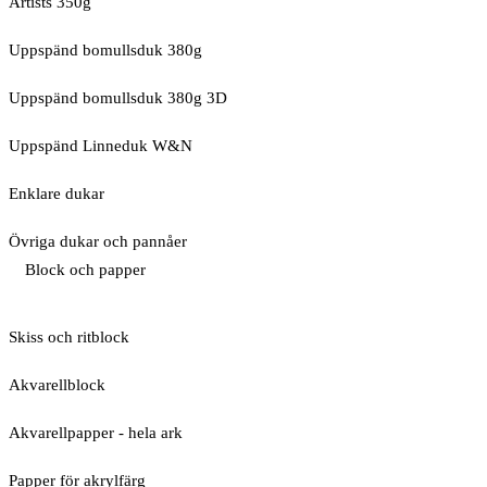
Artists 350g
Uppspänd bomullsduk 380g
Uppspänd bomullsduk 380g 3D
Uppspänd Linneduk W&N
Enklare dukar
Övriga dukar och pannåer
Block och papper
Skiss och ritblock
Akvarellblock
Akvarellpapper - hela ark
Papper för akrylfärg