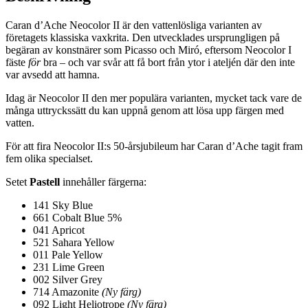
Caran d’Ache Neocolor II är den vattenlösliga varianten av
företagets klassiska vaxkrita. Den utvecklades ursprungligen på
begäran av konstnärer som Picasso och Miró, eftersom Neocolor I
fäste
för
bra – och var svår att få bort från ytor i ateljén där den inte
var avsedd att hamna.
Idag är Neocolor II den mer populära varianten, mycket tack vare de
många uttryckssätt du kan uppnå genom att lösa upp färgen med
vatten.
För att fira Neocolor II:s 50-årsjubileum har Caran d’Ache tagit fram
fem olika specialset.
Setet
Pastell
innehåller färgerna:
141 Sky Blue
661 Cobalt Blue 5%
041 Apricot
521 Sahara Yellow
011 Pale Yellow
231 Lime Green
002 Silver Grey
714 Amazonite
(Ny färg)
092 Light Heliotrope
(Ny färg)