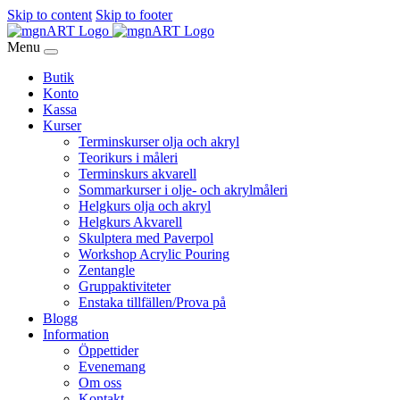
Skip to content
Skip to footer
Menu
Butik
Konto
Kassa
Kurser
Terminskurser olja och akryl
Teorikurs i måleri
Terminskurs akvarell
Sommarkurser i olje- och akrylmåleri
Helgkurs olja och akryl
Helgkurs Akvarell
Skulptera med Paverpol
Workshop Acrylic Pouring
Zentangle
Gruppaktiviteter
Enstaka tillfällen/Prova på
Blogg
Information
Öppettider
Evenemang
Om oss
Kontakt