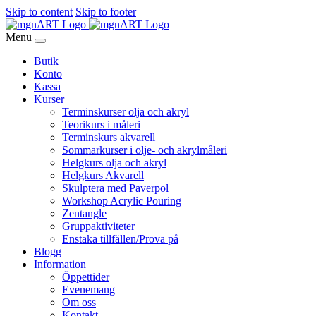
Skip to content
Skip to footer
Menu
Butik
Konto
Kassa
Kurser
Terminskurser olja och akryl
Teorikurs i måleri
Terminskurs akvarell
Sommarkurser i olje- och akrylmåleri
Helgkurs olja och akryl
Helgkurs Akvarell
Skulptera med Paverpol
Workshop Acrylic Pouring
Zentangle
Gruppaktiviteter
Enstaka tillfällen/Prova på
Blogg
Information
Öppettider
Evenemang
Om oss
Kontakt