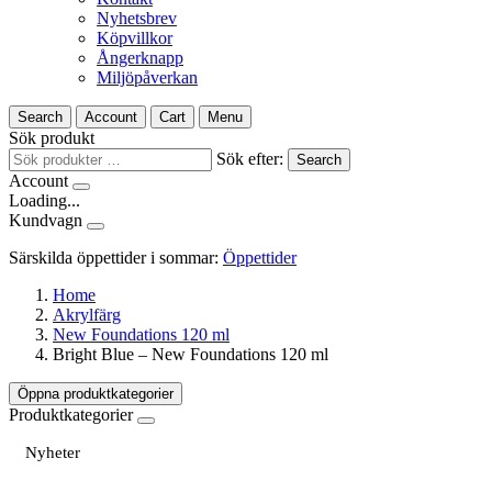
Nyhetsbrev
Köpvillkor
Ångerknapp
Miljöpåverkan
Search
Account
Cart
Menu
Sök produkt
Sök efter:
Search
Account
Loading...
Kundvagn
Särskilda öppettider i sommar:
Öppettider
Home
Akrylfärg
New Foundations 120 ml
Bright Blue – New Foundations 120 ml
Öppna produktkategorier
Produktkategorier
Nyheter