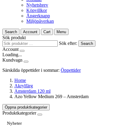
Nyhetsbrev
Köpvillkor
Ångerknapp
Miljöpåverkan
Search
Account
Cart
Menu
Sök produkt
Sök efter:
Search
Account
Loading...
Kundvagn
Särskilda öppettider i sommar:
Öppettider
Home
Akrylfärg
Amsterdam 120 ml
Azo Yellow Medium 269 – Amsterdam
Öppna produktkategorier
Produktkategorier
Nyheter