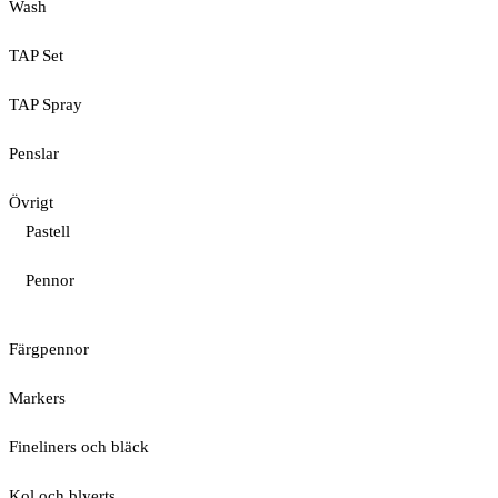
Wash
TAP Set
TAP Spray
Penslar
Övrigt
Pastell
Pennor
Färgpennor
Markers
Fineliners och bläck
Kol och blyerts