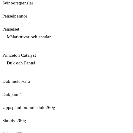
Svinborstpenslar
Penselpennor
Penselset
Målarknivar och spatlar
Princeton Catalyst
Duk och Pannå
Duk metervara
Dukpannå
Uppspänd bomullsduk 260g
Simply 280g