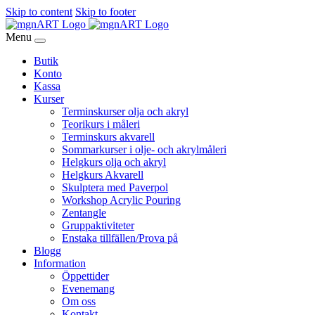
Skip to content
Skip to footer
Menu
Butik
Konto
Kassa
Kurser
Terminskurser olja och akryl
Teorikurs i måleri
Terminskurs akvarell
Sommarkurser i olje- och akrylmåleri
Helgkurs olja och akryl
Helgkurs Akvarell
Skulptera med Paverpol
Workshop Acrylic Pouring
Zentangle
Gruppaktiviteter
Enstaka tillfällen/Prova på
Blogg
Information
Öppettider
Evenemang
Om oss
Kontakt