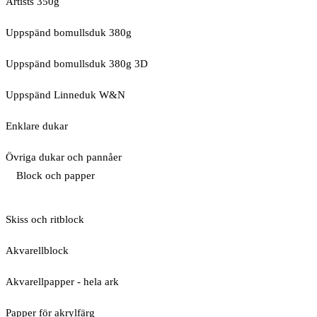
Artists 350g
Uppspänd bomullsduk 380g
Uppspänd bomullsduk 380g 3D
Uppspänd Linneduk W&N
Enklare dukar
Övriga dukar och pannåer
Block och papper
Skiss och ritblock
Akvarellblock
Akvarellpapper - hela ark
Papper för akrylfärg