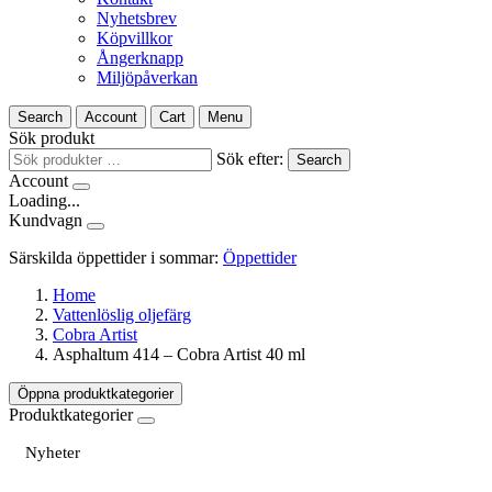
Nyhetsbrev
Köpvillkor
Ångerknapp
Miljöpåverkan
Search
Account
Cart
Menu
Sök produkt
Sök efter:
Search
Account
Loading...
Kundvagn
Särskilda öppettider i sommar:
Öppettider
Home
Vattenlöslig oljefärg
Cobra Artist
Asphaltum 414 – Cobra Artist 40 ml
Öppna produktkategorier
Produktkategorier
Nyheter