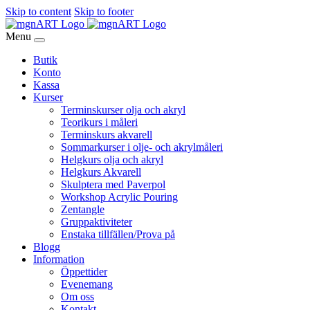
Skip to content
Skip to footer
Menu
Butik
Konto
Kassa
Kurser
Terminskurser olja och akryl
Teorikurs i måleri
Terminskurs akvarell
Sommarkurser i olje- och akrylmåleri
Helgkurs olja och akryl
Helgkurs Akvarell
Skulptera med Paverpol
Workshop Acrylic Pouring
Zentangle
Gruppaktiviteter
Enstaka tillfällen/Prova på
Blogg
Information
Öppettider
Evenemang
Om oss
Kontakt