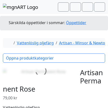
Skip to content
Skip to footer
Cart
Search
Account
Men
Särskilda öppettider i sommar:
Öppettider
Home
Vattenlöslig oljefärg
Artisan - Winsor & Newton
Öppna produktkategorier
Artisan
Perma
nent Rose
79,00
kr
Vattenlöslig oljefärg