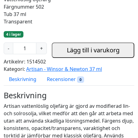
Färgnummer 502
Tub 37 ml
Transparent
4 i lager
A
-
+
Lägg till i varukorg
r
t
Artikelnr:
1514502
i
Kategori:
Artisan - Winsor & Newton 37 ml
s
Beskrivning
Recensioner
0
a
n
Beskrivning
P
e
Artisan vattenlöslig oljefärg är gjord av modifierad lin-
r
och solrosolja, vilket medför att den går att arbeta med
m
utan att använda skadliga lösningsmedel. Färgens djup,
a
konsistens, opacitet/transparens, varaktighet och
n
torktid är jämförbar med klassisk oljefärg. Används