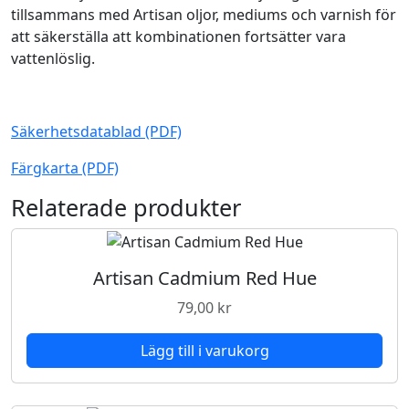
e
tillsammans med Artisan oljor, mediums och varnish för
n
att säkerställa att kombinationen fortsätter vara
t
vattenlöslig.
R
o
s
Säkerhetsdatablad (PDF)
e
m
Färgkarta (PDF)
ä
Relaterade produkter
n
g
d
Artisan Cadmium Red Hue
79,00
kr
Lägg till i varukorg