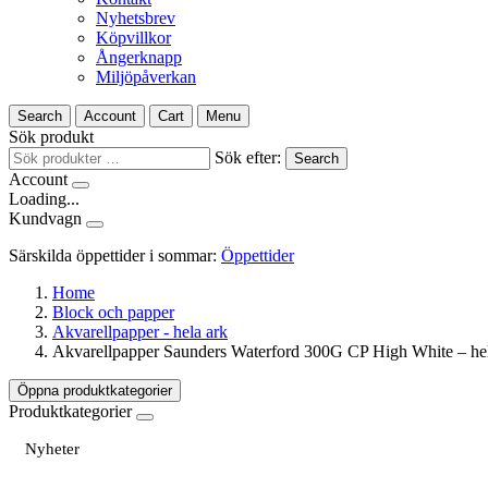
Nyhetsbrev
Köpvillkor
Ångerknapp
Miljöpåverkan
Search
Account
Cart
Menu
Sök produkt
Sök efter:
Search
Account
Loading...
Kundvagn
Särskilda öppettider i sommar:
Öppettider
Home
Block och papper
Akvarellpapper - hela ark
Akvarellpapper Saunders Waterford 300G CP High White – hel
Öppna produktkategorier
Produktkategorier
Nyheter