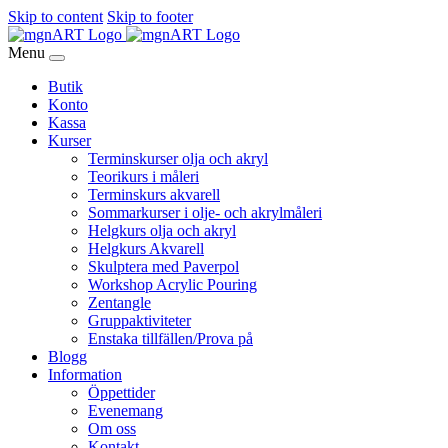
Skip to content
Skip to footer
Menu
Butik
Konto
Kassa
Kurser
Terminskurser olja och akryl
Teorikurs i måleri
Terminskurs akvarell
Sommarkurser i olje- och akrylmåleri
Helgkurs olja och akryl
Helgkurs Akvarell
Skulptera med Paverpol
Workshop Acrylic Pouring
Zentangle
Gruppaktiviteter
Enstaka tillfällen/Prova på
Blogg
Information
Öppettider
Evenemang
Om oss
Kontakt